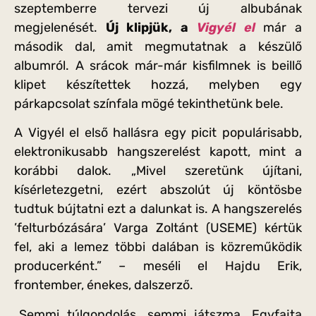
szeptemberre tervezi új albubának
megjelenését.
Új klipjük, a
Vigyél el
már a
második dal, amit megmutatnak a készülő
albumról. A srácok már-már kisfilmnek is beillő
klipet készítettek hozzá, melyben egy
párkapcsolat színfala mögé tekinthetünk bele.
A Vigyél el első hallásra egy picit populárisabb,
elektronikusabb hangszerelést kapott, mint a
korábbi dalok. „Mivel szeretünk újítani,
kísérletezgetni, ezért abszolút új köntösbe
tudtuk bújtatni ezt a dalunkat is. A hangszerelés
’felturbózására’ Varga Zoltánt (USEME) kértük
fel, aki a lemez többi dalában is közreműködik
producerként.” – meséli el Hajdu Erik,
frontember, énekes, dalszerző.
„Semmi túlgondolás, semmi játszma. Egyfajta