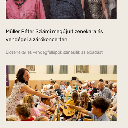
Müller Péter Sziámi megújult zenekara és
vendégei a zárókoncerten
Előzenekar és vendégfellépők színesítik az előadást