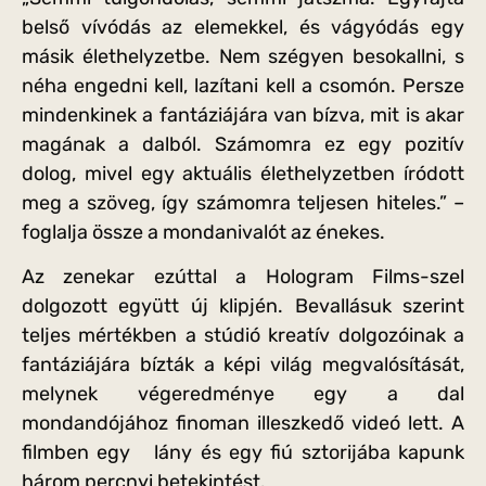
belső vívódás az elemekkel, és vágyódás egy
másik élethelyzetbe. Nem szégyen besokallni, s
néha engedni kell, lazítani kell a csomón. Persze
mindenkinek a fantáziájára van bízva, mit is akar
magának a dalból. Számomra ez egy pozitív
dolog, mivel egy aktuális élethelyzetben íródott
meg a szöveg, így számomra teljesen hiteles.” –
foglalja össze a mondanivalót az énekes.
Az zenekar ezúttal a Hologram Films-szel
dolgozott együtt új klipjén. Bevallásuk szerint
teljes mértékben a stúdió kreatív dolgozóinak a
fantáziájára bízták a képi világ megvalósítását,
melynek végeredménye egy a dal
mondandójához finoman illeszkedő videó lett. A
filmben egy lány és egy fiú sztorijába kapunk
három percnyi betekintést.