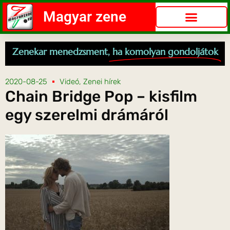
Magyar zene
Zenekar menedzsment,
ha komolyan gondoljátok
2020-08-25
Videó
,
Zenei hírek
Chain Bridge Pop – kisfilm
egy szerelmi drámáról