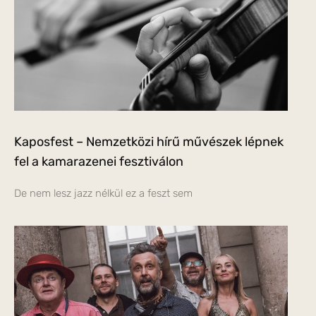
Kaposfest – Nemzetközi hírű művészek lépnek
fel a kamarazenei fesztiválon
De nem lesz jazz nélkül ez a feszt sem