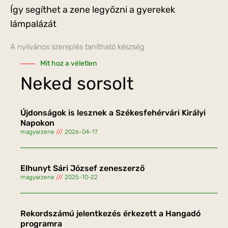
Így segíthet a zene legyőzni a gyerekek
lámpalázát
A nyilvános szereplés tanítható készség
Mit hoz a véletlen
Neked sorsolt
Újdonságok is lesznek a Székesfehérvári Királyi
Napokon
magyarzene
2026-04-17
Elhunyt Sári József zeneszerző
magyarzene
2025-10-22
Rekordszámú jelentkezés érkezett a Hangadó
programra