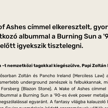
of Ashes címmel elkeresztelt, gyo
kozó albummal a Burning Sun a '
előtt igyekszik tisztelegni.
 -t nemzetközi tagokkal kiegészülve, Papi Zoltán h
sősorban Zoltán és Pancho Ireland (Merciless Law) 
 ismertebb underground zenészek is felbukkannak, min
 Forsberg (Blazon Stone). A Wake of Ashes címmel e
bummal a Burning Sun a ’90-es évek power metalja el
megszólalással egyaránt. A fantasy világba kalauzoló