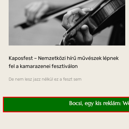
Kaposfest – Nemzetközi hírű művészek lépnek
fel a kamarazenei fesztiválon
De nem lesz jazz nélkül ez a feszt sem
Bocsi, egy kis reklám: 