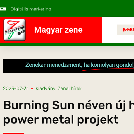
Digitális marketing
Magyar zene
MO
Zenekar menedzsment,
ha komolyan gondol
2023-07-31
Kiadvány
,
Zenei hírek
Burning Sun néven új 
power metal projekt