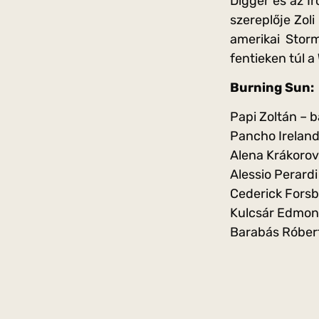
Digger és az I
szereplője Zoli
amerikai Storm
fentieken túl a
Burning Sun:
Papi Zoltán – 
Pancho Ireland 
Alena Krákorov
Alessio Perardi
Cederick Forsbe
Kulcsár Edmond
Barabás Róbert