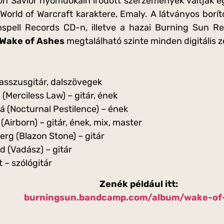
ron Savior nyomdokain íródott szerzemények váltják 
 World of Warcraft karaktere, Emaly. A látványos borí
spell Records CD-n, illetve a hazai Burning Sun Re
Wake of Ashes
megtalálható szinte minden digitális z
basszusgitár, dalszövegek
(Merciless Law) – gitár, ének
á (Nocturnal Pestilence) – ének
 (Airborn) – gitár, ének, mix, master
rg (Blazon Stone) – gitár
 (Vadász) – gitár
 – szólógitár
Zenék például itt:
burningsun.bandcamp.com/album/wake-of