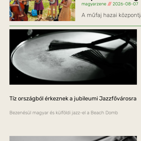
magyarzene
2026-08-07
A műfaj hazai központj
Tíz országból érkeznek a jubileumi Jazzfővárosra
Bezenésül magyar és külföldi jazz-el a Beach Domb