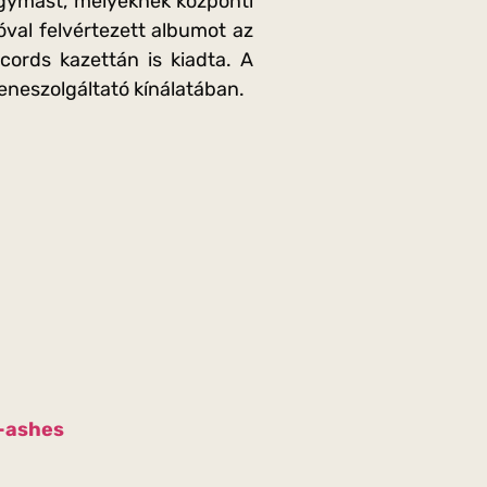
egymást, melyeknek központi
tóval felvértezett albumot az
cords kazettán is kiadta. A
eneszolgáltató kínálatában.
-ashes