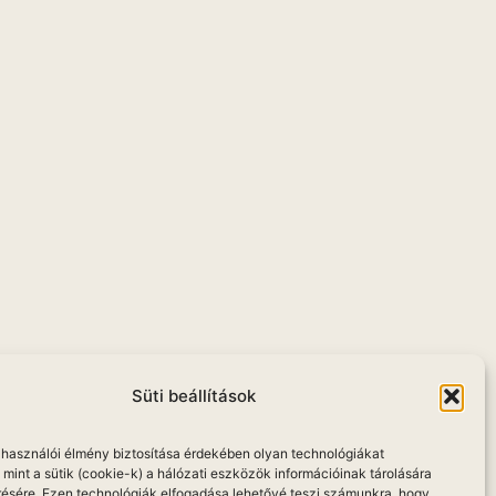
u
Süti beállítások
elhasználói élmény biztosítása érdekében olyan technológiákat
mint a sütik (cookie-k) a hálózati eszközök információinak tárolására
résére. Ezen technológiák elfogadása lehetővé teszi számunkra, hogy