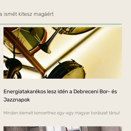
a ismét kitesz magáért
Energiatakarékos lesz idén a Debreceni Bor- és
Jazznapok
Minden kiemelt koncerthez egy-egy magyar borászat társul