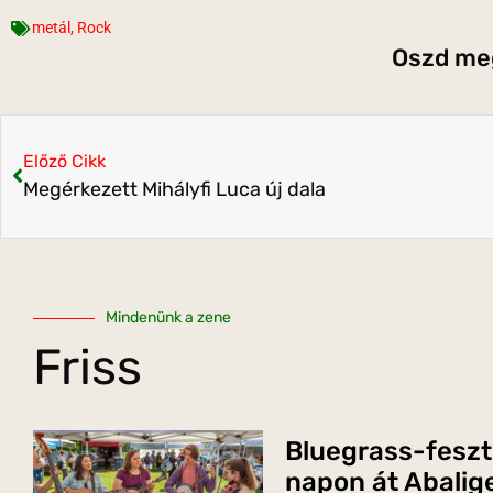
metál
,
Rock
Oszd meg
Előző Cikk
Megérkezett Mihályfi Luca új dala
Mindenünk a zene
Friss
Bluegrass-feszt
napon át Abalig