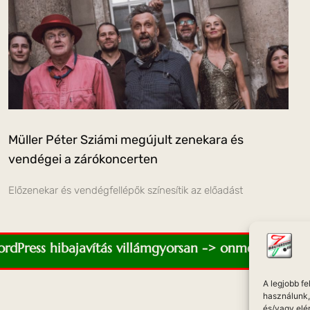
Müller Péter Sziámi megújult zenekara és
vendégei a zárókoncerten
Előzenekar és vendégfellépők színesítik az előadást
WordPress hibajavítás villámgyorsan -> onmediaweb.e
A legjobb f
használunk, 
és/vagy elé