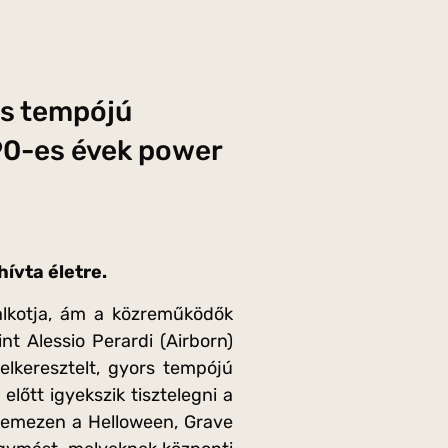
rs tempójú
90-es évek power
ívta életre.
alkotja, ám a közreműködők
t Alessio Perardi (Airborn)
lkeresztelt, gyors tempójú
őtt igyekszik tisztelegni a
 lemezen a Helloween, Grave