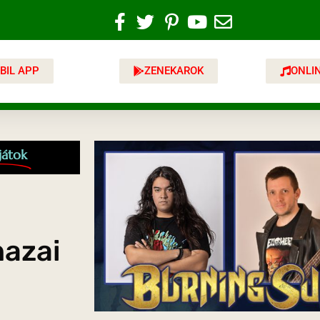
BIL APP
ZENEKAROK
ONLI
játok
hazai