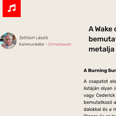
A Wake 
bemutat
Zettisch László
Kommunikátor -
Onmediaweb
metalja 
A Burning Sun
A csapatot el
listáján olyan
vagy Cederick
bemutatkozó al
dalokkal és a 