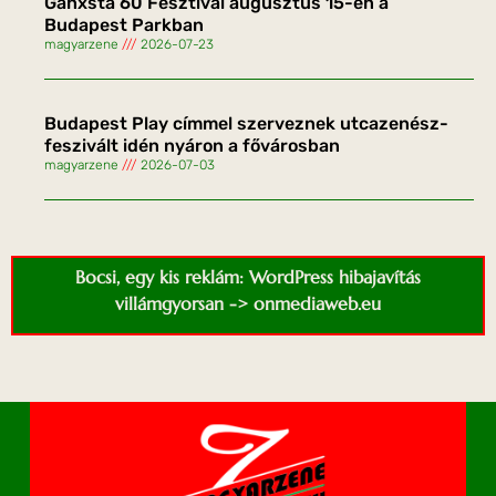
Ganxsta 60 Fesztivál augusztus 15-én a
Budapest Parkban
magyarzene
2026-07-23
Budapest Play címmel szerveznek utcazenész-
feszivált idén nyáron a fővárosban
magyarzene
2026-07-03
Bocsi, egy kis reklám: WordPress hibajavítás
villámgyorsan -> onmediaweb.eu