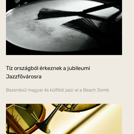
Tíz országból érkeznek a jubileumi
Jazzfővárosra
Bezenésül magyar és külföldi jazz-el a Beach Domb