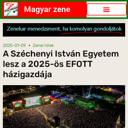
Magyar zene
Zenekar menedzsment,
ha komolyan gondoljátok
2025-01-09
Zenei hírek
A Széchenyi István Egyetem
lesz a 2025-ös EFOTT
házigazdája