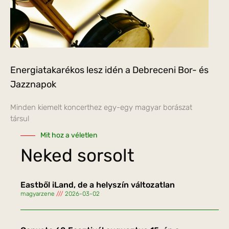
Energiatakarékos lesz idén a Debreceni Bor- és
Jazznapok
Minden kiemelt koncerthez egy-egy magyar borászat
társul
Mit hoz a véletlen
Neked sorsolt
Eastből iLand, de a helyszín változatlan
magyarzene
2026-03-02