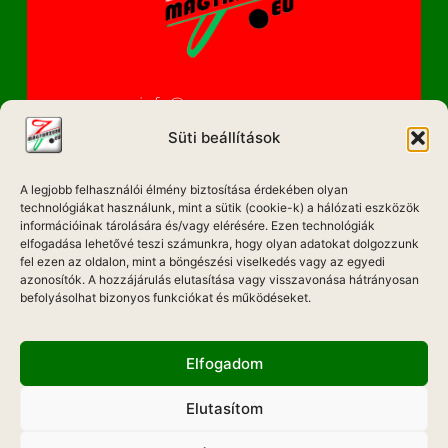
info@magyarzene.eu
Süti beállítások
A legjobb felhasználói élmény biztosítása érdekében olyan
IMPRESSZUM
technológiákat használunk, mint a sütik (cookie-k) a hálózati eszközök
információinak tárolására és/vagy elérésére. Ezen technológiák
ETIKAI KÓDEX
elfogadása lehetővé teszi számunkra, hogy olyan adatokat dolgozzunk
fel ezen az oldalon, mint a böngészési viselkedés vagy az egyedi
MÉDIA AJÁNLAT
azonosítók. A hozzájárulás elutasítása vagy visszavonása hátrányosan
befolyásolhat bizonyos funkciókat és működéseket.
ADATKEZELÉSI NYILATKOZAT
Elfogadom
Elutasítom
Hadd Szóljon!