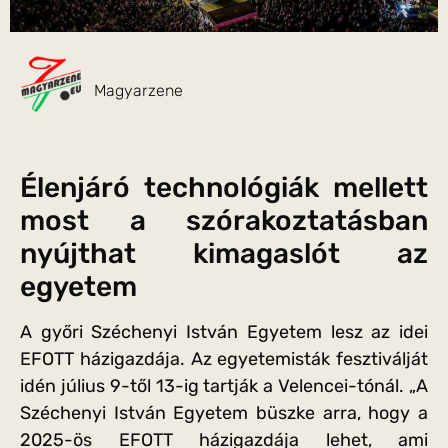
Magyarzene
Élenjáró technológiák mellett
most a szórakoztatásban
nyújthat kimagaslót az
egyetem
A győri Széchenyi István Egyetem lesz az idei
EFOTT házigazdája. Az egyetemisták fesztiválját
idén július 9-től 13-ig tartják a Velencei-tónál. „A
Széchenyi István Egyetem büszke arra, hogy a
2025-ös EFOTT házigazdája lehet, ami