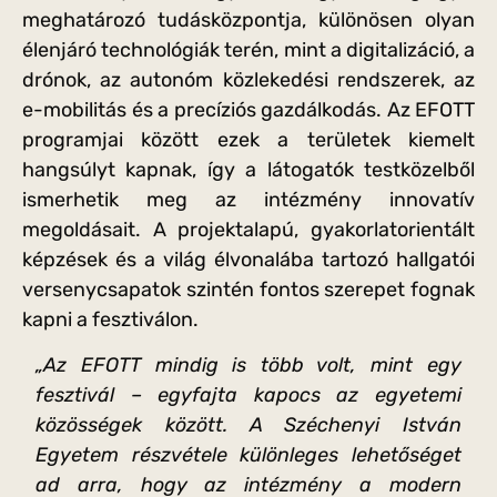
meghatározó tudásközpontja, különösen olyan
élenjáró technológiák terén, mint a digitalizáció, a
drónok, az autonóm közlekedési rendszerek, az
e-mobilitás és a precíziós gazdálkodás. Az EFOTT
programjai között ezek a területek kiemelt
hangsúlyt kapnak, így a látogatók testközelből
ismerhetik meg az intézmény innovatív
megoldásait. A projektalapú, gyakorlatorientált
képzések és a világ élvonalába tartozó hallgatói
versenycsapatok szintén fontos szerepet fognak
kapni a fesztiválon.
„Az EFOTT mindig is több volt, mint egy
fesztivál – egyfajta kapocs az egyetemi
közösségek között. A Széchenyi István
Egyetem részvétele különleges lehetőséget
ad arra, hogy az intézmény a modern