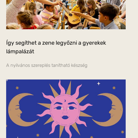
Így segíthet a zene legyőzni a gyerekek
lámpalázát
A nyilvános szereplés tanítható készség