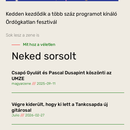
Kedden kezdődik a több száz programot kínáló
Ördögkatlan fesztivál
Sok lesz a zene is
Mit hoz a véletlen
Neked sorsolt
Csapó Gyulát és Pascal Dusapint köszönti az
UMZE
magyarzene
2025-09-11
Végre kiderült, hogy ki lett a Tankcsapda új
gitárosa!
Julio
2026-02-27