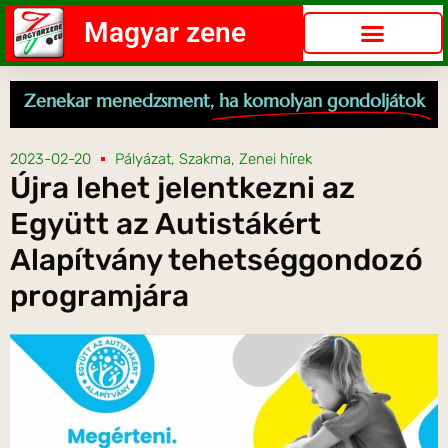
Magyar zene
Zenekar menedzsment,
ha komolyan gondoljátok
2023-02-20
Pályázat
,
Szakma
,
Zenei hírek
Újra lehet jelentkezni az
Együtt az Autistákért
Alapítvány tehetséggondozó
programjára