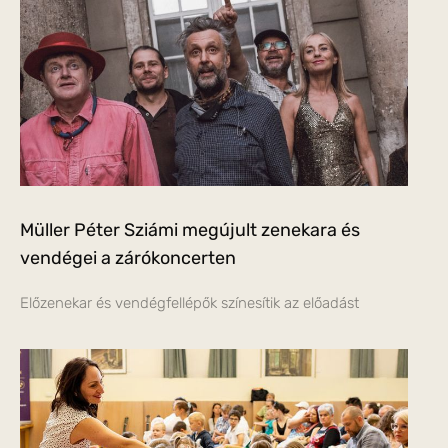
Müller Péter Sziámi megújult zenekara és
vendégei a zárókoncerten
Előzenekar és vendégfellépők színesítik az előadást