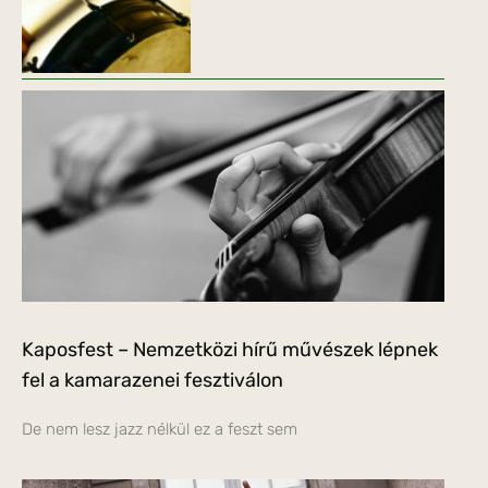
Kaposfest – Nemzetközi hírű művészek lépnek
fel a kamarazenei fesztiválon
De nem lesz jazz nélkül ez a feszt sem