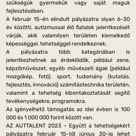
szükségük gyermekük vagy saját maguk
fejlesztésében.
A február 15-én elindult pályázatra olyan 6-30
év közötti, autizmussal élő fiatalok jelentkezését
várják, akik valamilyen területen kiemelkedő
képességgel, tehetséggel rendelkeznek.
A pályázatra több kategóriában is
jelentkezhetnek az érdeklődők, például zene,
képzőművészet, egyéb művészeti ágak (például
mozgókép, fotó), sport, tudomány (kutatás,
fejlesztés, innováció) számítástechnika területén,
valamint a tehetség kibontakoztatását segítő
tevékenységekre, programokra.
Az igényelhető támogatás az idei évben is 100
000 és 1 000 000 forint között van.
AZ AUTTALENT 2023 – Együtt a tehetségekért
pályázatra február 15-től június 30-ig lehet