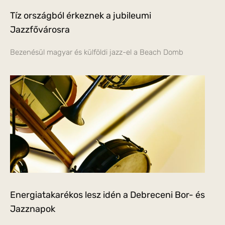
Tíz országból érkeznek a jubileumi
Jazzfővárosra
Bezenésül magyar és külföldi jazz-el a Beach Domb
Energiatakarékos lesz idén a Debreceni Bor- és
Jazznapok