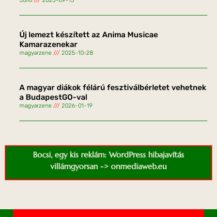
Julio
2025-09-13
Új lemezt készített az Anima Musicae
Kamarazenekar
magyarzene
2025-10-28
A magyar diákok félárú fesztiválbérletet vehetnek
a BudapestGO-val
magyarzene
2026-01-19
Bocsi, egy kis reklám: WordPress hibajavítás
villámgyorsan -> onmediaweb.eu