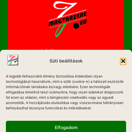
info@magyarzene.eu
Süti beállítások
A legjobb felhasználói élmény biztosítása érdekében olyan
IMPRESSZUM
technológiákat használunk, mint a sütik (cookie-k) a hálózati eszközök
információinak tárolására és/vagy elérésére. Ezen technológiák
ETIKAI KÓDEX
elfogadása lehetővé teszi számunkra, hogy olyan adatokat dolgozzunk
fel ezen az oldalon, mint a böngészési viselkedés vagy az egyedi
MÉDIA AJÁNLAT
azonosítók. A hozzájárulás elutasítása vagy visszavonása hátrányosan
befolyásolhat bizonyos funkciókat és működéseket.
ADATKEZELÉSI NYILATKOZAT
Elfogadom