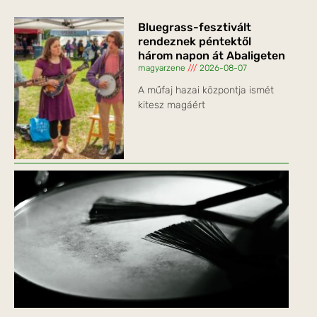
Bluegrass-fesztivált
rendeznek péntektől
három napon át Abaligeten
magyarzene
2026-08-07
A műfaj hazai központja ismét
kitesz magáért