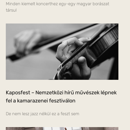
Minden kiemelt koncerthez egy-egy magyar borászat
társul
Kaposfest – Nemzetközi hírű művészek lépnek
fel a kamarazenei fesztiválon
De nem lesz jazz nélkül ez a feszt sem