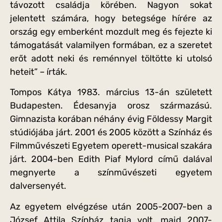
távozott családja körében. Nagyon sokat
jelentett számára, hogy betegsége hírére az
ország egy emberként mozdult meg és fejezte ki
támogatását valamilyen formában, ez a szeretet
erőt adott neki és reménnyel töltötte ki utolsó
heteit” – írták.
Tompos Kátya 1983. március 13-án született
Budapesten. Édesanyja orosz származású.
Gimnazista korában néhány évig Földessy Margit
stúdiójába járt. 2001 és 2005 között a Színház és
Filmművészeti Egyetem operett-musical szakára
járt. 2004-ben Edith Piaf Mylord című dalával
megnyerte a színművészeti egyetem
dalversenyét.
Az egyetem elvégzése után 2005-2007-ben a
József Attila Színház tagja volt, majd 2007-