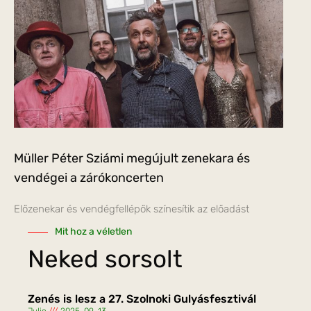
Müller Péter Sziámi megújult zenekara és
vendégei a zárókoncerten
Előzenekar és vendégfellépők színesítik az előadást
Mit hoz a véletlen
Neked sorsolt
Zenés is lesz a 27. Szolnoki Gulyásfesztivál