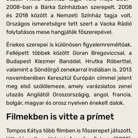
2008-ban a Bárka Színházban szerepelt. 2008
és 2018 között a Nemzeti Színház tagja volt.
Országos ismeretségre tett szert a Vacka Rádió
folytatásos mese hangjáték főszerepével.
Énekes szerepei is különösen figyelemreméltóak.
Fellépett többek között Goran Bregoviccsal, a
Budapest Klezmer Banddel, Hrutka Róberttel,
valamint a Söndörgő zenekarral Indiában is. 2013
novemberében Keresztül Európán címmel jelent
meg első szólólemeze, amely varázslatos zenei
utazás Angliától Oroszországig, angol, francia,
bolgár, magyar és orosz nyelven énekelt dalok.
Filmekben is vitte a prímet
Tompos Kátya több filmben is főszerepet játszott,