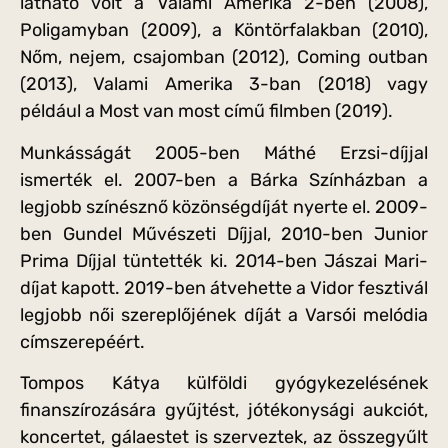
látható volt a Valami Amerika 2-ben (2008),
Poligamyban (2009), a Köntörfalakban (2010),
Nőm, nejem, csajomban (2012), Coming outban
(2013), Valami Amerika 3-ban (2018) vagy
például a Most van most című filmben (2019).
Munkásságát 2005-ben Máthé Erzsi-díjjal
ismerték el. 2007-ben a Bárka Színházban a
legjobb színésznő közönségdíját nyerte el. 2009-
ben Gundel Művészeti Díjjal, 2010-ben Junior
Prima Díjjal tüntették ki. 2014-ben Jászai Mari-
díjat kapott. 2019-ben átvehette a Vidor fesztivál
legjobb női szereplőjének díját a Varsói melódia
címszerepéért.
Tompos Kátya külföldi gyógykezelésének
finanszírozására gyűjtést, jótékonysági aukciót,
koncertet, gálaestet is szerveztek, az összegyűlt