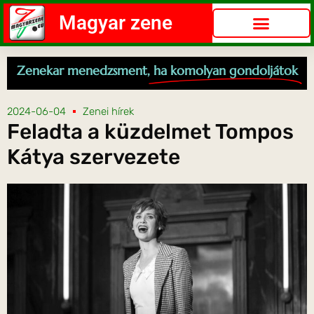
Magyar zene
Zenekar menedzsment,
ha komolyan gondoljátok
2024-06-04
Zenei hírek
Feladta a küzdelmet Tompos
Kátya szervezete