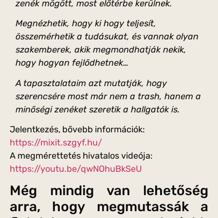
zenék mögött, most előtérbe kerülnek.
Megnézhetik, hogy ki hogy teljesít,
összemérhetik a tudásukat, és vannak olyan
szakemberek, akik megmondhatják nekik,
hogy hogyan fejlődhetnek…
A tapasztalataim azt mutatják, hogy
szerencsére most már nem a trash, hanem a
minőségi zenéket szeretik a hallgatók is.
Jelentkezés, bővebb információk:
https://mixit.szgyf.hu/
A megmérettetés hivatalos videója:
https://youtu.be/qwNOhuBkSeU
Még mindig van lehetőség
arra, hogy megmutassák a