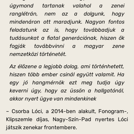
úgymond tartanak valahol a zenei
ranglétrán, nem az a dolgunk, hogy
mindenáron ott maradjunk. Nagyon fontos
feladatunk az is, hogy továbbadjuk a
tudásunkat a fiatal generációnak, hiszen ők
fogják továbbvinni a magyar zene
nemzetközi történetét.
Az élőzene a legjobb dolog, ami történhetett,
hiszen több ember csinál együtt valamit. Ha
egy jó hangmérnök ezt meg tudja úgy
keverni úgy, hogy az üssön a hallgatónál,
akkor nyert ügye van mindenkinek
– Csorba Lóci, a 2014-ben alakult, Fonogram-,
Klipszemle díjas, Nagy-Szín-Pad nyertes Lóci
játszik zenekar frontembere.