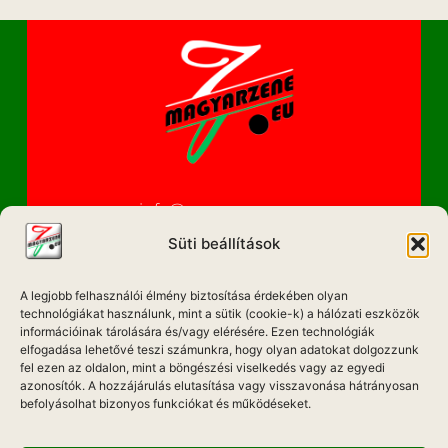
info@magyarzene.eu
Süti beállítások
A legjobb felhasználói élmény biztosítása érdekében olyan
IMPRESSZUM
technológiákat használunk, mint a sütik (cookie-k) a hálózati eszközök
információinak tárolására és/vagy elérésére. Ezen technológiák
ETIKAI KÓDEX
elfogadása lehetővé teszi számunkra, hogy olyan adatokat dolgozzunk
fel ezen az oldalon, mint a böngészési viselkedés vagy az egyedi
MÉDIA AJÁNLAT
azonosítók. A hozzájárulás elutasítása vagy visszavonása hátrányosan
befolyásolhat bizonyos funkciókat és működéseket.
ADATKEZELÉSI NYILATKOZAT