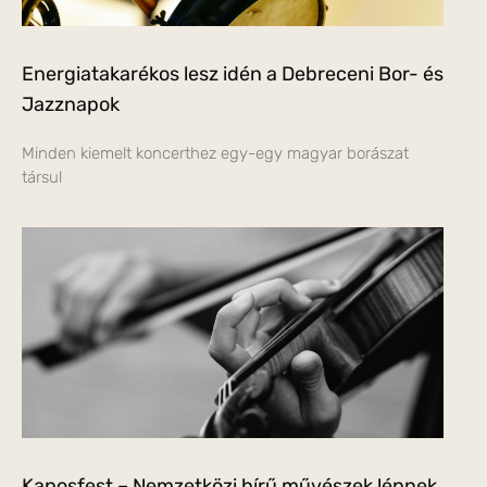
Energiatakarékos lesz idén a Debreceni Bor- és
Jazznapok
Minden kiemelt koncerthez egy-egy magyar borászat
társul
Kaposfest – Nemzetközi hírű művészek lépnek