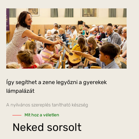
Így segíthet a zene legyőzni a gyerekek
lámpalázát
A nyilvános szereplés tanítható készség
Mit hoz a véletlen
Neked sorsolt