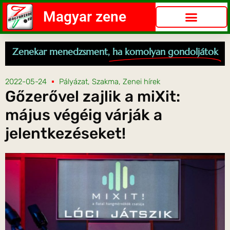
Magyar zene
Zenekar menedzsment,
ha komolyan gondoljátok
2022-05-24
Pályázat
,
Szakma
,
Zenei hírek
Gőzerővel zajlik a miXit:
május végéig várják a
jelentkezéseket!