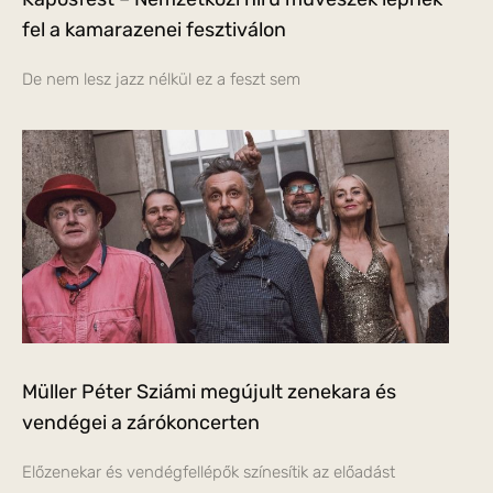
fel a kamarazenei fesztiválon
De nem lesz jazz nélkül ez a feszt sem
Müller Péter Sziámi megújult zenekara és
vendégei a zárókoncerten
Előzenekar és vendégfellépők színesítik az előadást