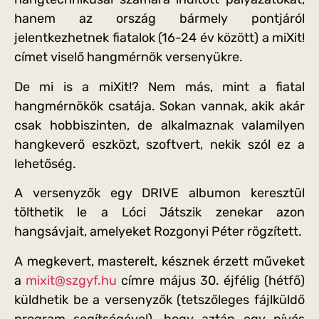
hanem az ország bármely pontjáról
jelentkezhetnek fiatalok (16-24 év között) a miXit!
címet viselő hangmérnök versenyükre.
De mi is a miXit!? Nem más, mint a fiatal
hangmérnökök csatája. Sokan vannak, akik akár
csak hobbiszinten, de alkalmaznak valamilyen
hangkeverő eszközt, szoftvert, nekik szól ez a
lehetőség.
A versenyzők egy DRIVE albumon keresztül
tölthetik le a Lóci Játszik zenekar azon
hangsávjait, amelyeket Rozgonyi Péter rögzített.
A megkevert, masterelt, késznek érzett műveket
a
mixit@szgyf.hu
címre május 30. éjfélig (hétfő)
küldhetik be a versenyzők (tetszőleges fájlküldő
program segítségével), hogy aztán egy nívós