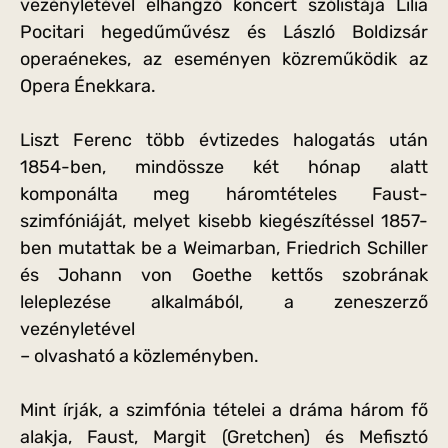
vezényletével elhangzó koncert szólistája Lilia
Pocitari hegedűművész és László Boldizsár
operaénekes, az eseményen közreműködik az
Opera Énekkara.
Liszt Ferenc több évtizedes halogatás után
1854-ben, mindössze két hónap alatt
komponálta meg háromtételes Faust-
szimfóniáját, melyet kisebb kiegészítéssel 1857-
ben mutattak be a Weimarban, Friedrich Schiller
és Johann von Goethe kettős szobrának
leleplezése alkalmából, a zeneszerző
vezényletével
– olvasható a közleményben.
Mint írják, a szimfónia tételei a dráma három fő
alakja, Faust, Margit (Gretchen) és Mefisztó