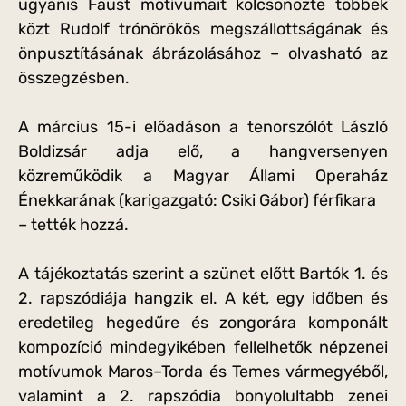
ugyanis Faust motívumait kölcsönözte többek
közt Rudolf trónörökös megszállottságának és
önpusztításának ábrázolásához – olvasható az
összegzésben.
A március 15-i előadáson a tenorszólót László
Boldizsár adja elő, a hangversenyen
közreműködik a Magyar Állami Operaház
Énekkarának (karigazgató: Csiki Gábor) férfikara
– tették hozzá.
A tájékoztatás szerint a szünet előtt Bartók 1. és
2. rapszódiája hangzik el. A két, egy időben és
eredetileg hegedűre és zongorára komponált
kompozíció mindegyikében fellelhetők népzenei
motívumok Maros–Torda és Temes vármegyéből,
valamint a 2. rapszódia bonyolultabb zenei