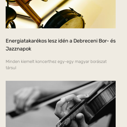
Energiatakarékos lesz idén a Debreceni Bor- és
Jazznapok
Minden kiemelt koncerthez egy-egy magyar borászat
társul