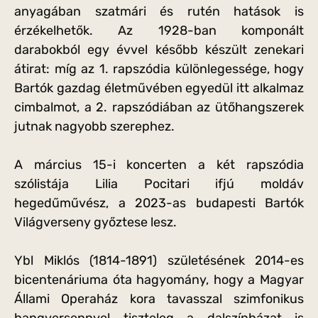
anyagában szatmári és rutén hatások is
érzékelhetők. Az 1928-ban komponált
darabokból egy évvel később készült zenekari
átirat: míg az 1. rapszódia különlegessége, hogy
Bartók gazdag életművében egyedül itt alkalmaz
cimbalmot, a 2. rapszódiában az ütőhangszerek
jutnak nagyobb szerephez.
A március 15-i koncerten a két rapszódia
szólistája Lilia Pocitari ifjú moldáv
hegedűművész, a 2023-as budapesti Bartók
Világverseny győztese lesz.
Ybl Miklós (1814-1891) születésének 2014-es
bicentenáriuma óta hagyomány, hogy a Magyar
Állami Operaház kora tavasszal szimfonikus
hangversennyel tiszteleg a dalszínházat is