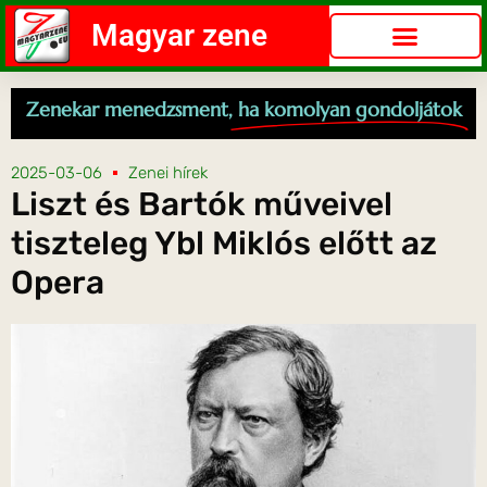
Magyar zene
Zenekar menedzsment,
ha komolyan gondoljátok
2025-03-06
Zenei hírek
Liszt és Bartók műveivel
tiszteleg Ybl Miklós előtt az
Opera