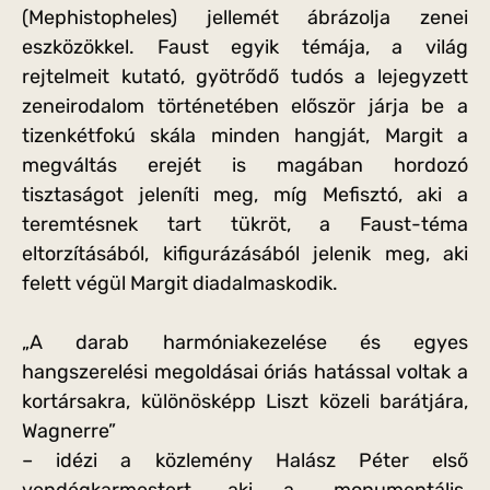
(Mephistopheles) jellemét ábrázolja zenei
eszközökkel. Faust egyik témája, a világ
rejtelmeit kutató, gyötrődő tudós a lejegyzett
zeneirodalom történetében először járja be a
tizenkétfokú skála minden hangját, Margit a
megváltás erejét is magában hordozó
tisztaságot jeleníti meg, míg Mefisztó, aki a
teremtésnek tart tükröt, a Faust-téma
eltorzításából, kifigurázásából jelenik meg, aki
felett végül Margit diadalmaskodik.
„A darab harmóniakezelése és egyes
hangszerelési megoldásai óriás hatással voltak a
kortársakra, különösképp Liszt közeli barátjára,
Wagnerre”
– idézi a közlemény Halász Péter első
vendégkarmestert, aki a „monumentális,