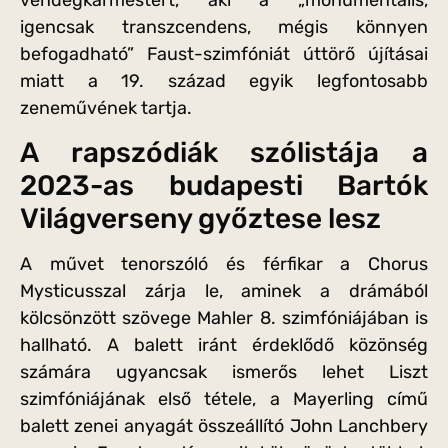
igencsak transzcendens, mégis könnyen
befogadható” Faust-szimfóniát úttörő újításai
miatt a 19. század egyik legfontosabb
zeneművének tartja.
A rapszódiák szólistája a
2023-as budapesti Bartók
Világverseny győztese lesz
A művet tenorszóló és férfikar a Chorus
Mysticusszal zárja le, aminek a drámából
kölcsönzött szövege Mahler 8. szimfóniájában is
hallható. A balett iránt érdeklődő közönség
számára ugyancsak ismerős lehet Liszt
szimfóniájának első tétele, a Mayerling című
balett zenei anyagát összeállító John Lanchbery