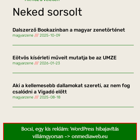
Neked sorsolt
Dalszerző Bookazinban a magyar zenetörténet
magyarzene
2025-10-09
Eötvös kísérleti műveit mutatja be az UMZE
magyarzene
2026-01-23
Aki a kellemesebb dallamokat szereti, az nem fog
csalódni a Vigadó előtt
magyarzene
2025-08-18
Bocsi, egy kis reklám: WordPress hibajavítás
villámgyorsan -> onmediaweb.eu