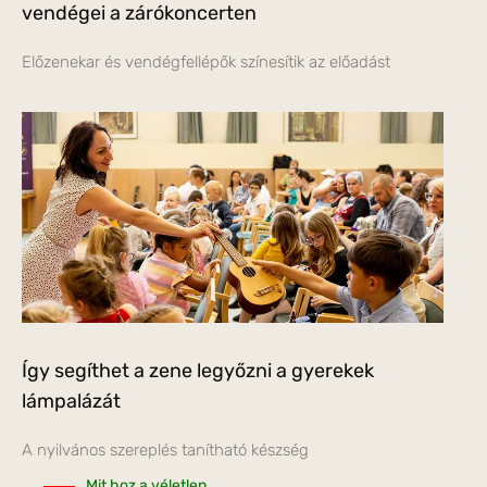
vendégei a zárókoncerten
Előzenekar és vendégfellépők színesítik az előadást
Így segíthet a zene legyőzni a gyerekek
lámpalázát
A nyilvános szereplés tanítható készség
Mit hoz a véletlen