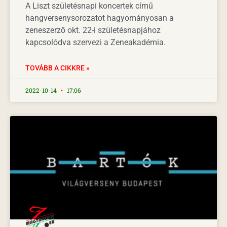
A Liszt születésnapi koncertek című
hangversenysorozatot hagyományosan a
zeneszerző okt. 22-i születésnapjához
kapcsolódva szervezi a Zeneakadémia.
TOVÁBB A CIKKRE »
2022-10-14
17:06