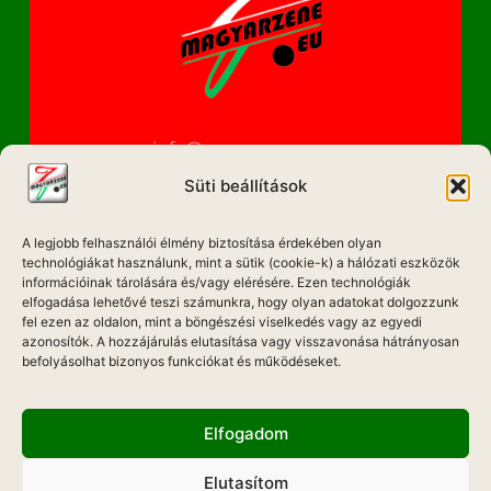
info@magyarzene.eu
Süti beállítások
A legjobb felhasználói élmény biztosítása érdekében olyan
IMPRESSZUM
technológiákat használunk, mint a sütik (cookie-k) a hálózati eszközök
információinak tárolására és/vagy elérésére. Ezen technológiák
ETIKAI KÓDEX
elfogadása lehetővé teszi számunkra, hogy olyan adatokat dolgozzunk
fel ezen az oldalon, mint a böngészési viselkedés vagy az egyedi
MÉDIA AJÁNLAT
azonosítók. A hozzájárulás elutasítása vagy visszavonása hátrányosan
befolyásolhat bizonyos funkciókat és működéseket.
ADATKEZELÉSI NYILATKOZAT
Elfogadom
Elutasítom