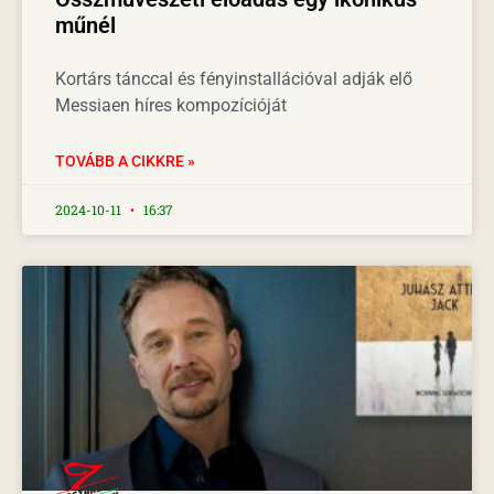
műnél
Kortárs tánccal és fényinstallációval adják elő
Messiaen híres kompozícióját
TOVÁBB A CIKKRE »
2024-10-11
16:37