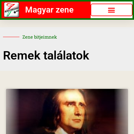
Magyar zene
Zene bitjeimnek
Remek találatok