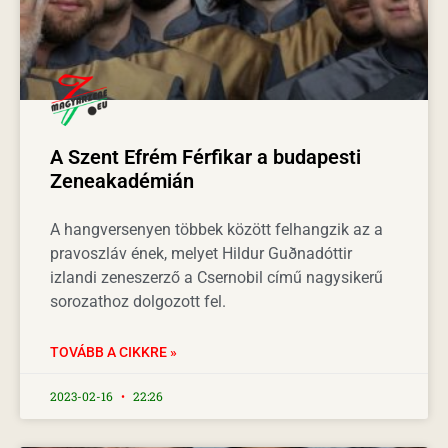
A Szent Efrém Férfikar a budapesti
Zeneakadémián
A hangversenyen többek között felhangzik az a
pravoszláv ének, melyet Hildur Guðnadóttir
izlandi zeneszerző a Csernobil című nagysikerű
sorozathoz dolgozott fel.
TOVÁBB A CIKKRE »
2023-02-16
22:26