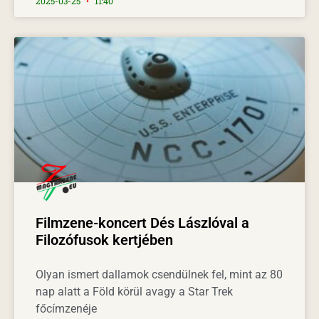
2025-03-25
11:40
Filmzene-koncert Dés Lászlóval a
Filozófusok kertjében
Olyan ismert dallamok csendülnek fel, mint az 80
nap alatt a Föld körül avagy a Star Trek
főcímzenéje