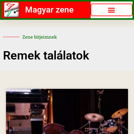
Magyar zene
Zene bitjeimnek
Remek találatok