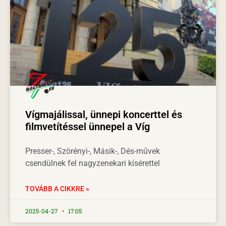
Vígmajálissal, ünnepi koncerttel és
filmvetítéssel ünnepel a Víg
Presser-, Szörényi-, Másik-, Dés-művek
csendülnek fel nagyzenekari kísérettel
TOVÁBB A CIKKRE »
2025-04-27
17:05