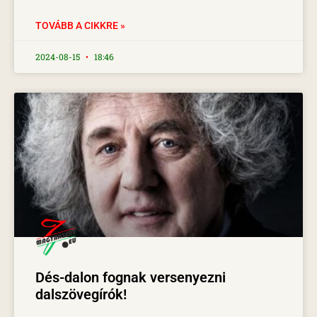
TOVÁBB A CIKKRE »
2024-08-15
18:46
Dés-dalon fognak versenyezni
dalszövegírók!