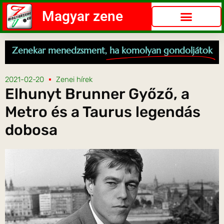
Magyar zene
Zenekar menedzsment,
ha komolyan gondoljátok
2021-02-20
Zenei hírek
Elhunyt Brunner Győző, a
Metro és a Taurus legendás
dobosa