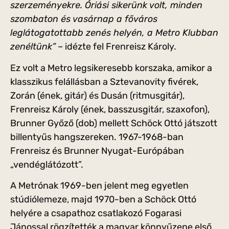
szerzeményekre. Óriási sikerünk volt, minden
szombaton és vasárnap a főváros
leglátogatottabb zenés helyén, a Metro Klubban
zenéltünk”
– idézte fel Frenreisz Károly.
Ez volt a Metro legsikeresebb korszaka, amikor a
klasszikus felállásban a Sztevanovity fivérek,
Zorán (ének, gitár) és Dusán (ritmusgitár),
Frenreisz Károly (ének, basszusgitár, szaxofon),
Brunner Győző (dob) mellett Schöck Ottó játszott
billentyűs hangszereken. 1967-1968-ban
Frenreisz és Brunner Nyugat-Európában
„vendéglátózott”.
A Metrónak 1969-ben jelent meg egyetlen
stúdiólemeze, majd 1970-ben a Schöck Ottó
helyére a csapathoz csatlakozó Fogarasi
Jánossal rögzítették a magyar könnyűzene első