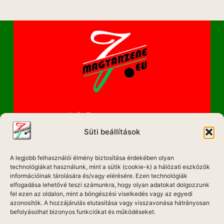
info@magyarzene.eu
Süti beállítások
A legjobb felhasználói élmény biztosítása érdekében olyan
IMPRESSZUM
technológiákat használunk, mint a sütik (cookie-k) a hálózati eszközök
információinak tárolására és/vagy elérésére. Ezen technológiák
elfogadása lehetővé teszi számunkra, hogy olyan adatokat dolgozzunk
ETIKAI KÓDEX
fel ezen az oldalon, mint a böngészési viselkedés vagy az egyedi
MÉDIA AJÁNLAT
azonosítók. A hozzájárulás elutasítása vagy visszavonása hátrányosan
befolyásolhat bizonyos funkciókat és működéseket.
ADATKEZELÉSI NYILATKOZAT