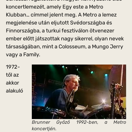
koncertlemezét, amely Egy este a Metro
Klubban… címmel jelent meg. A Metro a lemez
megjelenése után eljutott Svédországba és
Finnországba, a turkui fesztiválon ötvenezer
ember előtt játszottak nagy sikerrel, olyan nevek
társaságában, mint a Colosseum, a Mungo Jerry
vagy a Family.
1972-
től az
akkor
alakuló
Brunner Győző 1992-ben, a Metro
koncertjén.