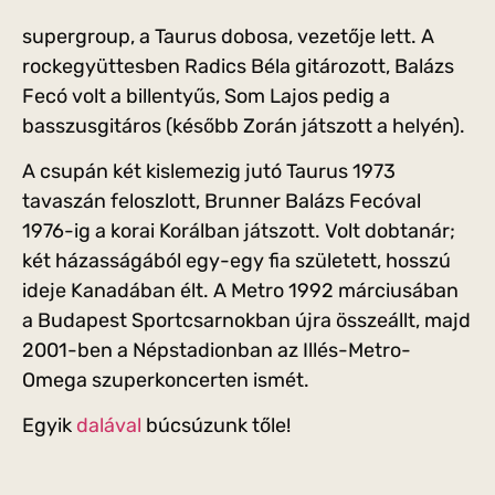
supergroup, a Taurus dobosa, vezetője lett. A
rockegyüttesben Radics Béla gitározott, Balázs
Fecó volt a billentyűs, Som Lajos pedig a
basszusgitáros (később Zorán játszott a helyén).
A csupán két kislemezig jutó Taurus 1973
tavaszán feloszlott, Brunner Balázs Fecóval
1976-ig a korai Korálban játszott. Volt dobtanár;
két házasságából egy-egy fia született, hosszú
ideje Kanadában élt. A Metro 1992 márciusában
a Budapest Sportcsarnokban újra összeállt, majd
2001-ben a Népstadionban az Illés-Metro-
Omega szuperkoncerten ismét.
Egyik
dalával
búcsúzunk tőle!