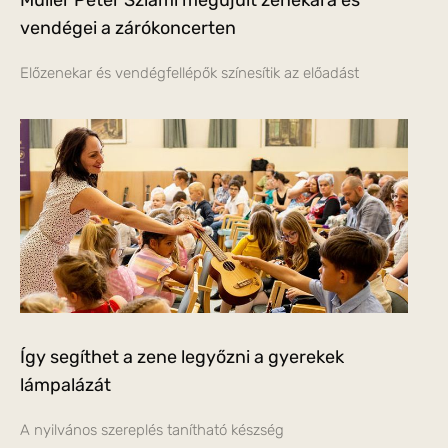
vendégei a zárókoncerten
Előzenekar és vendégfellépők színesítik az előadást
Így segíthet a zene legyőzni a gyerekek
lámpalázát
A nyilvános szereplés tanítható készség