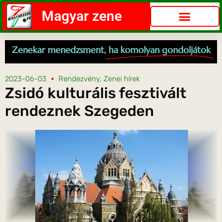
Magyar zene
Zenekar menedzsment,
ha komolyan gondoljátok
2023-06-03
Rendezvény
,
Zenei hírek
Zsidó kulturális fesztivált
rendeznek Szegeden