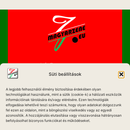
info@magyarzene.eu
Süti beállítások
A legjobb felhasználói élmény biztosítása érdekében olyan
IMPRESSZUM
technológiákat használunk, mint a sütik (cookie-k) a hálózati eszközök
információinak tárolására és/vagy elérésére. Ezen technológiák
ETIKAI KÓDEX
elfogadása lehetővé teszi számunkra, hogy olyan adatokat dolgozzunk
fel ezen az oldalon, mint a böngészési viselkedés vagy az egyedi
MÉDIA AJÁNLAT
azonosítók. A hozzájárulás elutasítása vagy visszavonása hátrányosan
befolyásolhat bizonyos funkciókat és működéseket.
ADATKEZELÉSI NYILATKOZAT