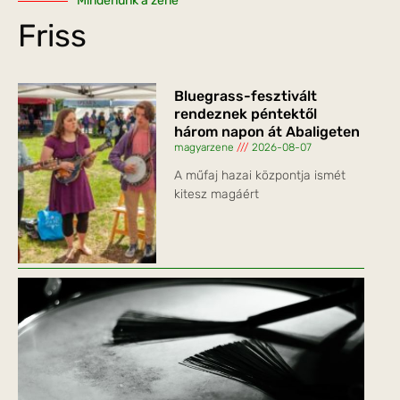
Mindenünk a zene
Friss
Bluegrass-fesztivált
rendeznek péntektől
három napon át Abaligeten
magyarzene
2026-08-07
A műfaj hazai központja ismét
kitesz magáért