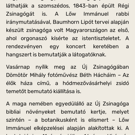
láthatják a szomszédos, 1843-ban épült Régi
Zsinagógát is. A Lőw Immánuel rabbi
iránymutatásával, Baumhorn Lipót tervei alapján
készült zsinagóga volt Magyarországon az első,
ahol orgonaszó kísérte az istentiszteletet. A
rendezvényen egy koncert keretében a
hangszert is bemutatják a látogatóknak.
Vasárnap nyílik meg az Új Zsinagógában
Dömötör Mihály fotóművész Béth Hácháim – Az
élők háza című, a hódmezővásárhelyi zsidó
temetőt bemutató kiállítása is.
A maga nemében egyedülálló az Új Zsinagóga
bibliai növényeket bemutató kertje, melyet
szintén – a botanikusként is elismert – Lőw
Immánuel elképzelései alapján alakítottak ki. A