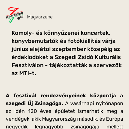
Magyarzene
Komoly- és könnyűzenei koncertek,
könyvbemutatók és fotókiállítás várja
június elejétől szeptember közepéig az
érdeklődőket a Szegedi Zsidó Kulturális
Fesztiválon - tájékoztatták a szervezők
az MTI-t.
A fesztivál rendezvényeinek központja a
szegedi Új Zsinagóga.
A vasárnapi nyitónapon
az idén 120 éves épületet ismerhetik meg a
vendégek, akik Magyarország második, és Európa
negyedik legnagyobb zsinagógája mellett