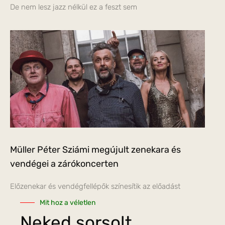
De nem lesz jazz nélkül ez a feszt sem
Müller Péter Sziámi megújult zenekara és
vendégei a zárókoncerten
Előzenekar és vendégfellépők színesítik az előadást
Mit hoz a véletlen
Neked sorsolt