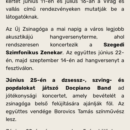
kertet június 11-én és július 16-án a Virág és
vallás című rendezvényeken mutatják be a
látogatóknak.
Az Új Zsinagóga a mai napig a város legjobb
akusztikájú hangversenyterme, ahol
rendszeresen koncertezik a
Szegedi
Szimfonikus Zenekar
. Az együttes június 22-
én, majd szeptember 14-én ad hangversenyt a
fesztiválon.
Június 25-én a dzsessz-, szving- és
popdalokat játszó Docpiano Band
ad
jótékonysági koncertet, amely bevételét a
zsinagóga belső felújítására ajánlják föl. Az
együttes vendége Borovics Tamás színművész
lesz.