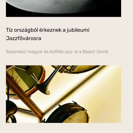
Tíz országból érkeznek a jubileumi
Jazzfővárosra
Bezenésül magyar és külföldi jazz-el a Beach Domb