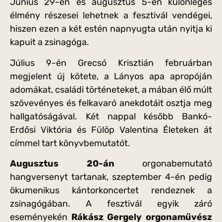
Június 29-én és augusztus 5-én különleges
élmény részesei lehetnek a fesztivál vendégei,
hiszen ezen a két estén napnyugta után nyitja ki
kapuit a zsinagóga.
Július 9-én Grecsó Krisztián februárban
megjelent új kötete, a Lányos apa apropóján
adomákat, családi történeteket, a mában élő múlt
szövevényes és felkavaró anekdotáit osztja meg
hallgatóságával. Két nappal később Bankó-
Erdősi Viktória és Fülöp Valentina Életeken át
címmel tart könyvbemutatót.
Augusztus 20-án
orgonabemutató
hangversenyt tartanak, szeptember 4-én pedig
ökumenikus kántorkoncertet rendeznek a
zsinagógában. A fesztivál egyik záró
eseményekén
Rákász Gergely orgonaművész