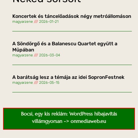
Koncertek és táncelőadások négy metróállomáson
magyarzene
2026-01-21
A Söndörgő és a Balanescu Quartet együtt a
Müpában
magyarzene
2026-03-04
A barátság lesz a témája az idei SopronFestnek
magyarzene
2026-05-15
Bocsi, egy kis reklám: WordPress hibajavítás
villámgyorsan -> onmediaweb.eu