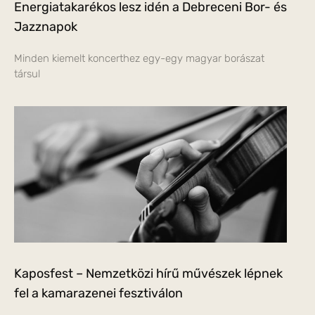
Energiatakarékos lesz idén a Debreceni Bor- és
Jazznapok
Minden kiemelt koncerthez egy-egy magyar borászat
társul
Kaposfest – Nemzetközi hírű művészek lépnek
fel a kamarazenei fesztiválon