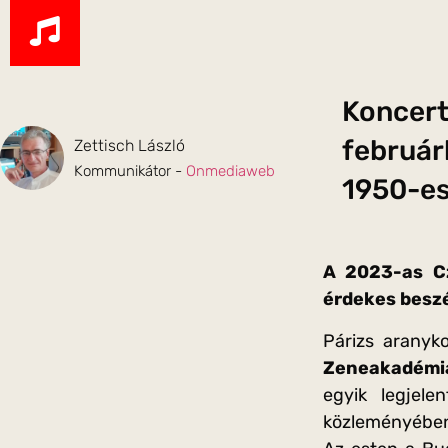
Koncert
februárb
Zettisch László
Kommunikátor -
Onmediaweb
1950-es
A 2023-as Cz
érdekes beszé
Párizs aranyk
Zeneakadémi
egyik legjele
közleményébe