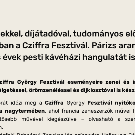
ekkel, díjátadóval, tudományos el
an a Cziffra Fesztivál. Párizs ara
 évek pesti kávéházi hangulatát is
iffra György Fesztivál eseményeire zenei és i
lgetéssel, örömzenéléssel és díjkiosztóval is kés
orát idézi meg a
Cziffra
György
Fesztivál nyitók
a nagytermében
, ahol francia zeneszerzők művei 
ntősebb művével kiegészülve – olvasható a szer
n.