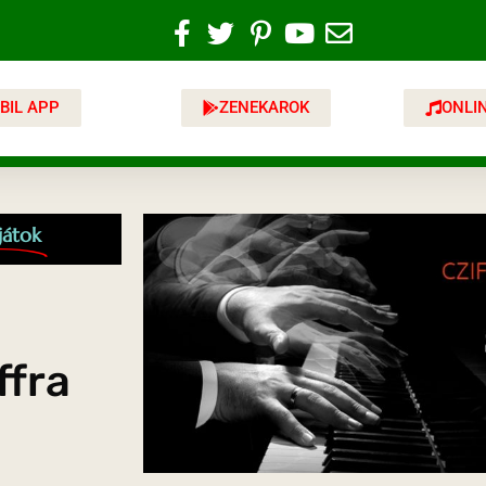
BIL APP
ZENEKAROK
ONLI
játok
ffra