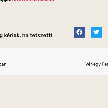
 kérlek, ha tetszett!
óban
VéNégy Fesz