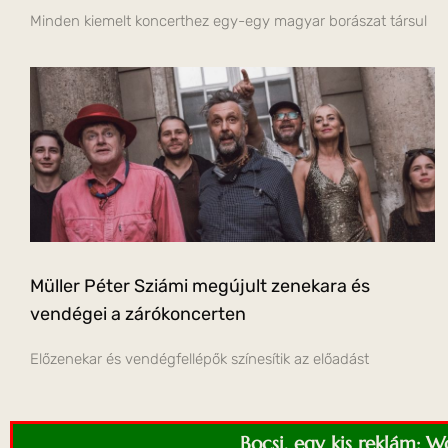
Minden kiemelt koncerthez egy-egy magyar borászat társul
Müller Péter Sziámi megújult zenekara és
vendégei a zárókoncerten
Előzenekar és vendégfellépők színesítik az előadást
Bocsi, egy kis reklám: 