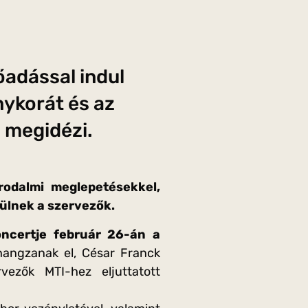
őadással indul
nykorát és az
 megidézi.
rodalmi meglepetésekkel,
zülnek a szervezők.
oncertje február 26-án a
hangzanak el, César Franck
vezők MTI-hez eljuttatott