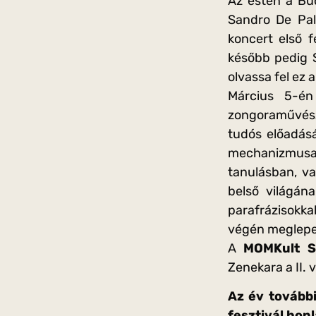
Az esten a Bud
Sandro De Pal
koncert első f
később pedig S
olvassa fel ez a
Március 5-
zongoraművész 
tudós előadás
mechanizmusai
tanulásban, va
belső világána
parafrázisokk
végén meglepet
A
MOMKult S
Zenekara a II. 
Az év további
fesztivál hon