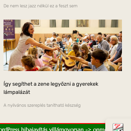
De nem lesz jazz nélkül ez a feszt sem
Így segíthet a zene legyőzni a gyerekek
lámpalázát
A nyilvános szereplés tanítható készség
WordPress hibajavítás villámgyorsan -> onmediaweb.e