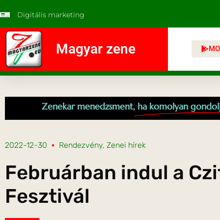
Digitális marketing
Magyar zene
MO
Zenekar menedzsment,
ha komolyan gondol
2022-12-30
Rendezvény
,
Zenei hírek
Februárban indul a Czi
Fesztivál