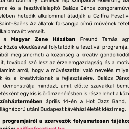
afoki Dohnányi Zenekar lép színpadra Hollerung Gáb
ma és a fesztiválalapító Balázs János zongoraműv
elében hetedik alkalommal átadják a Cziffra Fesztivá
aint-Saëns Az állatok farsangja című művének tétele
lkalomra írt verseit.
én a
Magyar Zene Házában
Freund Tamás agy
közös előadásával folytatódik a fesztivál programja.
ából megismerheti a közönség a kreatív gondolkodó
t, továbbá szó lesz az érzelemgazdagság és a motiv
lamint arról, hogy a művészettel való nevelés mily
k és a kreativitásnak a fejlesztésére. Balázs Jáno
al demonstrálja mindazt, amit előtte szavakkal be
ésként egy kis is örömzenélésben is része lehet a kö
zínháztermében
április 14-én a Hot Jazz Band, 
világháború utáni Budapest kávéházi életét idézi meg.
 programjairól a szervezők folyamatosan tájéko
lapján:
cziffrafesztival.hu