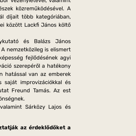
or vezényletével, valamint
észek közreműködésével. A
l díjait több kategóriában,
i között Lackfi János költő
kutató és Balázs János
 A nemzetközileg is elismert
képesség fejlődésének agyi
áció szerepéről a hatékony
en hatással van az emberek
s saját improvizációkkal és
mutat Freund Tamás. Az est
zönségnek.
valamint Sárközy Lajos és
ztatják az érdeklődőket a