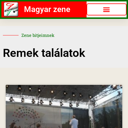
Magyar zene
Zene bitjeimnek
Remek találatok