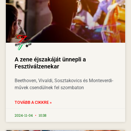
A zene éjszakáját ünnepli a
Fesztiválzenekar
Beethoven, Vivaldi, Sosztakovics és Monteverdi-
művek csendülnek fel szombaton
TOVÁBB A CIKKRE »
2024-11-04
10:38