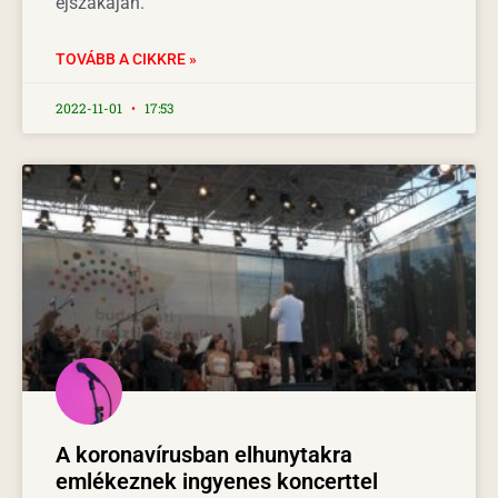
éjszakáján.
TOVÁBB A CIKKRE »
2022-11-01
17:53
A koronavírusban elhunytakra
emlékeznek ingyenes koncerttel