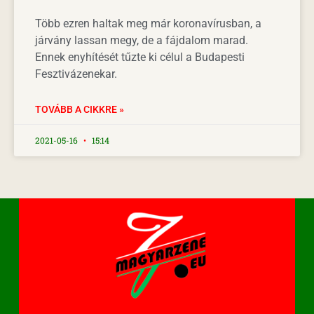
Több ezren haltak meg már koronavírusban, a
járvány lassan megy, de a fájdalom marad.
Ennek enyhítését tűzte ki célul a Budapesti
Fesztivázenekar.
TOVÁBB A CIKKRE »
2021-05-16
15:14