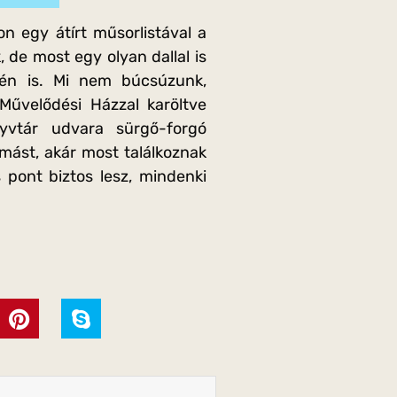
n egy átírt műsorlistával a
, de most egy olyan dallal is
sén is. Mi nem búcsúzunk,
Művelődési Házzal karöltve
nyvtár udvara sürgő-forgó
ymást, akár most találkoznak
 pont biztos lesz, mindenki