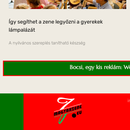
Így segíthet a zene legyőzni a gyerekek
lámpalázát
A nyilvános szereplés tanítható készség
Bocsi, egy kis reklám: 