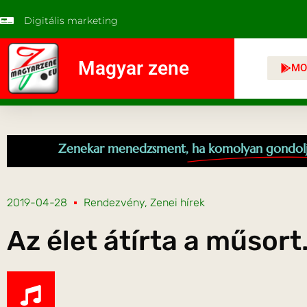
Digitális marketing
Magyar zene
MO
Zenekar menedzsment,
ha komolyan gondol
2019-04-28
Rendezvény
,
Zenei hírek
Az élet átírta a műsort