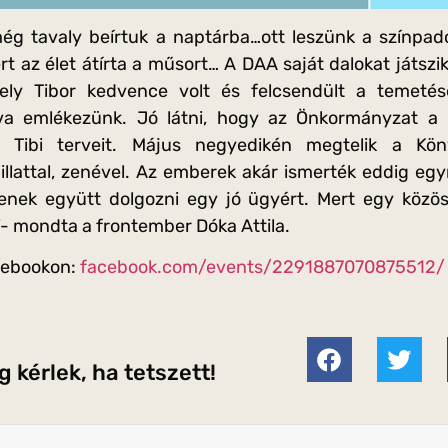
g tavaly beírtuk a naptárba…ott leszünk a színpado
 az élet átírta a műsort… A DAA saját dalokat játszik
ely Tibor kedvence volt és felcsendült a temeté
va emlékezünk. Jó látni, hogy az Önkormányzat a 
a Tibi terveit. Május negyedikén megtelik a Kö
 illattal, zenével. Az emberek akár ismerték eddig eg
denek együtt dolgozni egy jó ügyért. Mert egy közös
”- mondta a frontember Dóka Attila.
cebookon:
facebook.com/events/2291887070875512/
 kérlek, ha tetszett!