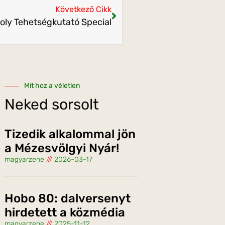
Következő Cikk
oly Tehetségkutató Special
Mit hoz a véletlen
Neked sorsolt
Tizedik alkalommal jön
a Mézesvölgyi Nyár!
magyarzene
2026-03-17
Hobo 80: dalversenyt
hirdetett a közmédia
magyarzene
2025-11-12