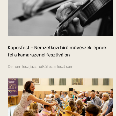
Kaposfest – Nemzetközi hírű művészek lépnek
fel a kamarazenei fesztiválon
De nem lesz jazz nélkül ez a feszt sem