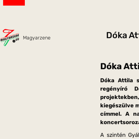
Dóka At
Magyarzene
Dóka Att
Dóka Attila s
regényíró D
projektekbe
kiegészülve m
címmel. A n
koncertsoroza
A szintén Gyál