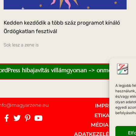
Kedden kezdődik a több száz programot kínáló
Ördögkatlan fesztivál
Sok lesz a zene is
WordPress hibajavítás villámgyorsan -> onmediaweb.e
A legjobb f
használunk, 
és/vagy elé
olyan adato
info@magyarzene.eu
IMPRESSZUM
egyedi azon
befolyásolh
ETIKAI KÓDEX
MÉDIA AJÁNLAT
El
ADATKEZELÉSI NYILAT