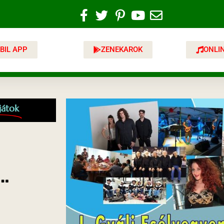
BIL APP
ZENEKAROK
ONLI
játok
…