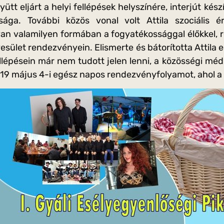
ütt eljárt a helyi fellépések helyszínére, interjút kész
ága. További közös vonal volt Attila szociális é
an valamilyen formában a fogyatékossággal élőkkel, r
sület rendezvényein. Elismerte és bátorította Attila e
llépésein már nem tudott jelen lenni, a közösségi méd
019 május 4-i egész napos rendezvényfolyamot, ahol a 