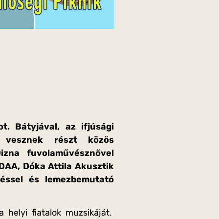
t. Bátyjával, az ifjúsági
, vesznek részt közös
izna fuvolaművésznővel
DAA, Dóka Attila Akusztik
néssel és lemezbemutató
 helyi fiatalok muzsikáját.