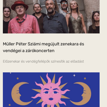
Müller Péter Sziámi megújult zenekara és
vendégei a zárókoncerten
Előzenekar és vendégfellépők színesítik az előadást