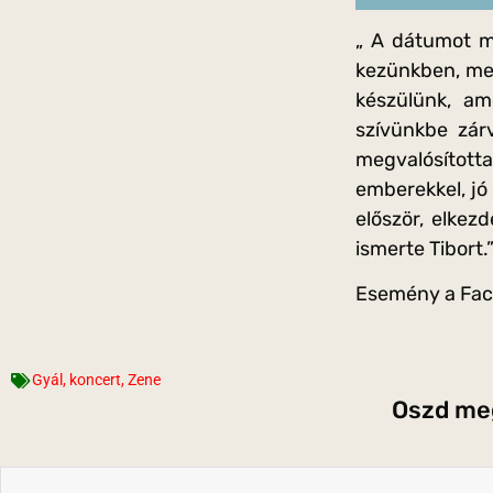
„ A dátumot mé
kezünkben, mert
készülünk, am
szívünkbe zár
megvalósított
emberekkel, jó
először, elkez
ismerte Tibort.
Esemény a Fa
Gyál
,
koncert
,
Zene
Oszd meg