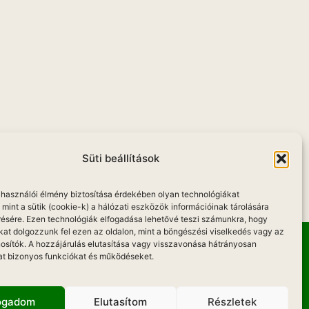
u
Süti beállítások
elhasználói élmény biztosítása érdekében olyan technológiákat
mint a sütik (cookie-k) a hálózati eszközök információinak tárolására
résére. Ezen technológiák elfogadása lehetővé teszi számunkra, hogy
kat dolgozzunk fel ezen az oldalon, mint a böngészési viselkedés vagy az
osítók. A hozzájárulás elutasítása vagy visszavonása hátrányosan
at bizonyos funkciókat és működéseket.
Hadd Szóljon!
fogadom
Elutasítom
Részletek
KOZAT