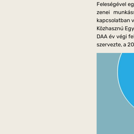
Feleségével egy
zenei munkáss
kapcsolatban v
Közhasznú Egye
DAA év végi fe
szervezte, a 2