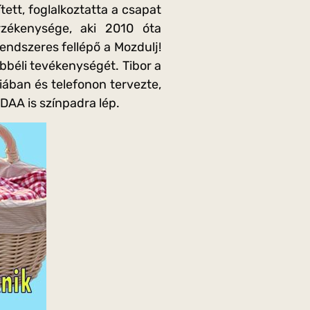
ített, foglalkoztatta a csapat
rzékenysége, aki 2010 óta
endszeres fellépő a Mozdulj!
bbéli tevékenységét. Tibor a
iában és telefonon tervezte,
DAA is színpadra lép.