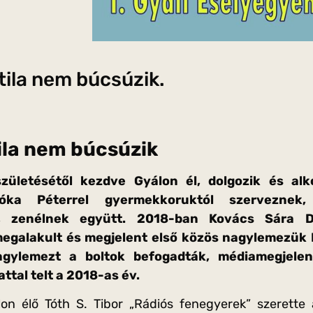
tila nem búcsúzik.
ila nem búcsúzik
zületésétől kezdve Gyálon él, dolgozik és alko
óka Péterrel gyermekkoruktól szerveznek
n, zenélnek együtt. 2018-ban Kovács Sára D
egalakult és megjelent első közös nagylemezük 
agylemezt a boltok befogadták, médiamegjele
ttal telt a 2018-as év.
on élő Tóth S. Tibor „Rádiós fenegyerek” szerette a