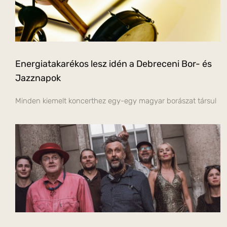
Energiatakarékos lesz idén a Debreceni Bor- és
Jazznapok
Minden kiemelt koncerthez egy-egy magyar borászat társul