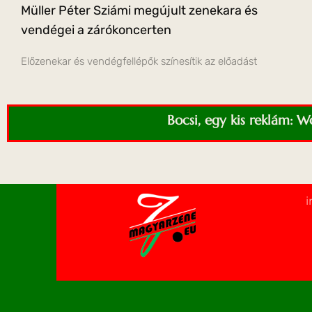
Müller Péter Sziámi megújult zenekara és
vendégei a zárókoncerten
Előzenekar és vendégfellépők színesítik az előadást
Bocsi, egy kis reklám: 