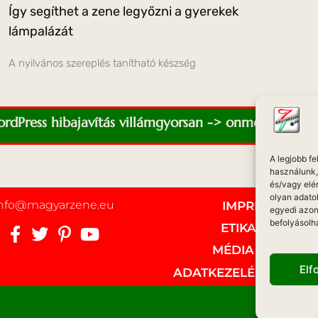
Így segíthet a zene legyőzni a gyerekek
lámpalázát
A nyilvános szereplés tanítható készség
WordPress hibajavítás villámgyorsan -> onmediaweb.e
A legjobb f
használunk, 
és/vagy elé
olyan adato
info@magyarzene.eu
IMPRESSZUM
egyedi azon
befolyásolh
ETIKAI KÓDEX
MÉDIA AJÁNLAT
El
ADATKEZELÉSI NYILAT