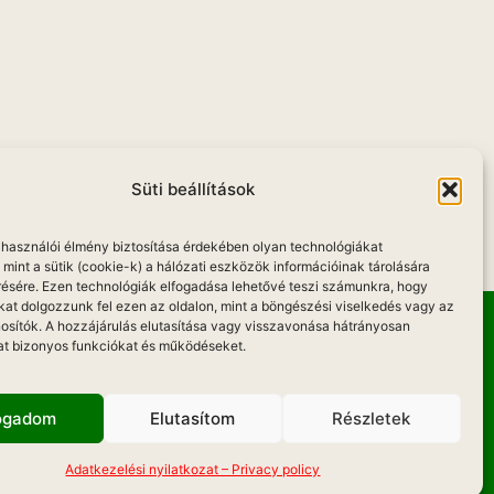
u
Süti beállítások
elhasználói élmény biztosítása érdekében olyan technológiákat
mint a sütik (cookie-k) a hálózati eszközök információinak tárolására
résére. Ezen technológiák elfogadása lehetővé teszi számunkra, hogy
kat dolgozzunk fel ezen az oldalon, mint a böngészési viselkedés vagy az
osítók. A hozzájárulás elutasítása vagy visszavonása hátrányosan
at bizonyos funkciókat és működéseket.
Hadd Szóljon!
fogadom
Elutasítom
Részletek
KOZAT
Adatkezelési nyilatkozat – Privacy policy
Weboldal Készítés: ONMEDIAWEB