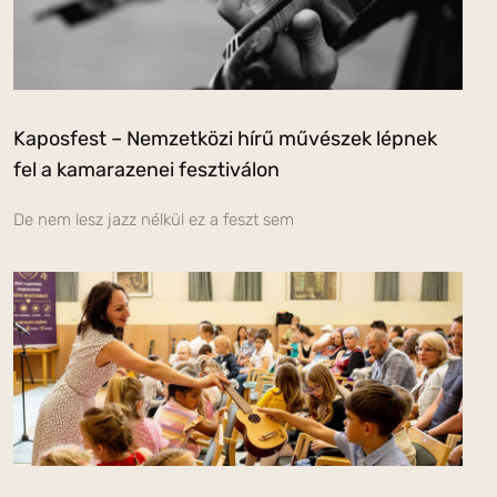
Kaposfest – Nemzetközi hírű művészek lépnek
fel a kamarazenei fesztiválon
De nem lesz jazz nélkül ez a feszt sem