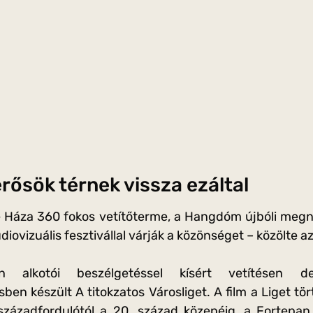
rősök térnek vissza ezáltal
Háza 360 fokos vetítőterme, a Hangdóm újbóli megny
udiovizuális fesztivállal várják a közönséget – közölte 
n alkotói beszélgetéssel kísért vetítésen d
en készült A titokzatos Városliget. A film a Liget tör
századfordulótól a 20. század közepéig, a Fortepan