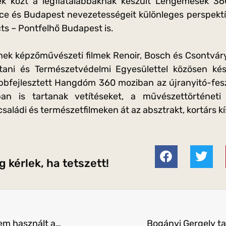
ek közt a legfiatalabbaknak készült Lengemesék 3
e és Budapest nevezetességeit különleges perspekt
ts – Pontfelhő Budapest is.
nek képzőművészeti filmek Renoir, Bosch és Csontvár
ani és Természetvédelmi Egyesülettel közösen kész
bbfejlesztett Hangdóm 360 moziban az újranyitó-fes
an is tartanak vetítéseket, a művészettörténeti 
családi és természetfilmeken át az absztrakt, kortárs kís
 kérlek, ha tetszett!
Tényleg rendezik a Tompos Kátyának szánt, de fel nem használt adományok sorsát
Bogányi Gergely t