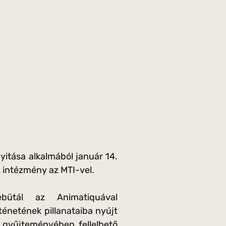
itása alkalmából január 14.
az intézmény az MTI-vel.
ebütál az Animatiquával
ténetének pillanataiba nyújt
 gyűjteményében fellelhető