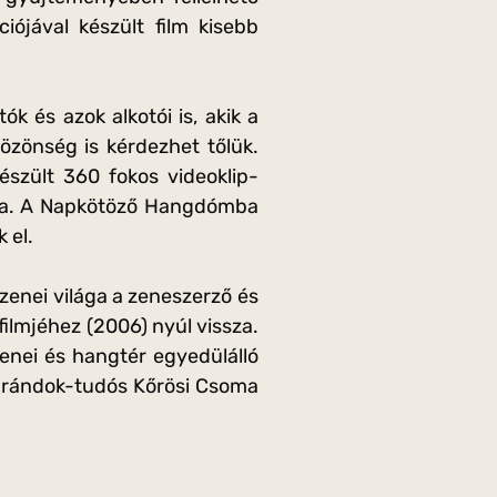
iójával készült film kisebb
 és azok alkotói is, akik a
özönség is kérdezhet tőlük.
szült 360 fokos videoklip-
mja. A Napkötöző Hangdómba
 el.
zenei világa a zeneszerző és
lmjéhez (2006) nyúl vissza.
enei és hangtér egyedülálló
arándok-tudós Kőrösi Csoma