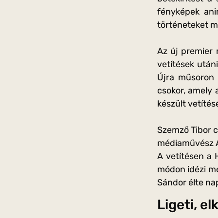
fényképek anim
történeteket m
Az új premier 
vetítések után
Újra műsoron 
csokor, amely
készült vetítés
Szemző Tibor c
médiaművész Ar
A vetítésen a 
módon idézi me
Sándor élte nap
Ligeti, e