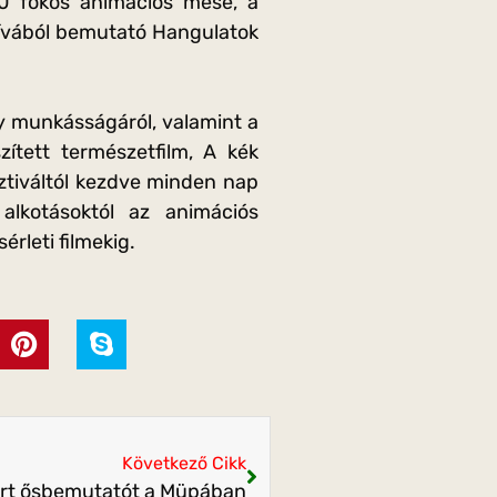
60 fokos animációs mese, a
ívából bemutató Hangulatok
y munkásságáról, valamint a
ített természetfilm, A kék
ztiváltól kezdve minden nap
alkotásoktól az animációs
érleti filmekig.
Következő Cikk
art ősbemutatót a Müpában