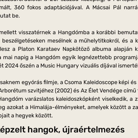
ált, 360 fokos adaptációjával. A Mácsai Pál narrác
utat be.
mellett visszatérnek a Hangdómba a korábbi bemutatók
i beszélgetéseken mesélnek a műhelytitkokról, és a k
lesz a Platon Karataev Napkötöző albuma alapján ké
 a mai napig a Hangdóm egyik legnézettebb progra
ét 2024 őszén a Music Hungary vizuális díjával ismerték
saknem egyórás filmje, a Csoma Kaleidoscope képi és 
borétum szvitjéhez (2002) és Az Élet Vendége című fi
Hangdóm varázslatos kaleidoszkópként viselkedik, a z
g azokat a Himalája-élményeket, amelyek között a z
jait a hegyek között.
lképzelt hangok, újraértelmezés