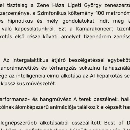
sel tiszteleg a Zene Háza Ligeti György zeneszer
zerzeménye, a Szimfonikus költemény 100 metronómra
s hipnotikus és mély gondolatokat indít meg az
való kapcsolatunkról. Ezt a Kamarakoncert tize
kotás első része követi, amelyet tizenhárom zenéss
z intergalaktikus átjáró beszélgetéssel egybekö
anorámavetítés és térhangzás sokszínű felhasználás
ge az intelligencia című alkotása az AI képalkotás se
 klasszikus művészetét.
rformansz- és hangművész A terek beszélnek, hallod
tóinak álomképszerű animációja találkozik elképzelt ha
legnépszerűbb alkotásaiból összeállított Best of