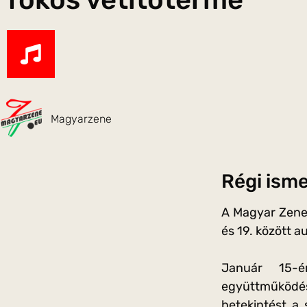
Magyarzene
Régi isme
A Magyar Zene 
és 19. között a
Január 15-é
együttműködésb
betekintést a 