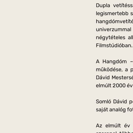
Dupla vetítés
legismertebb s
hangdómvetíté
univerzummal 
négytételes al
Filmstúdióban.
A Hangdóm – A
működése, a p
Dávid Mestersé
elmúlt 2000 év
Somló Dávid pe
saját analóg fo
Az elmúlt év 