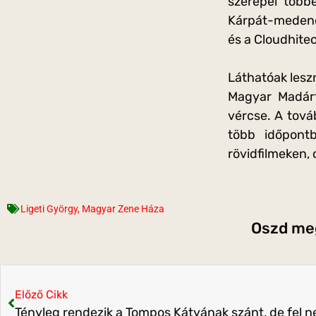
szerepel több
Kárpát-medenc
és a Cloudhitec
Láthatóak lesz
Magyar Madárt
vércse. A tová
több időpontb
rövidfilmeken, 
Ligeti György
,
Magyar Zene Háza
Oszd meg
Előző Cikk