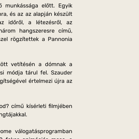
ző munkássága előtt. Egyik
, és az az alapján készült
 időről, a létezésről, az
nhárom hangszeresre című,
zel rögzítettek a Pannonia
tött vetítésén a dómnak a
i módja tárul fel. Szauder
gítségével értelmezi újra az
? című kísérleti filmjében
ngtájakkal.
 Dome válogatásprogramban