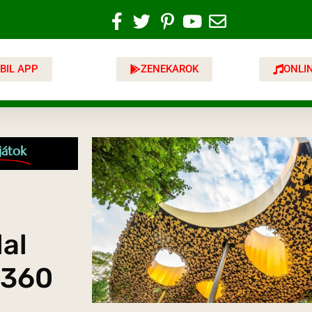
BIL APP
ZENEKAROK
ONLI
játok
lal
 360