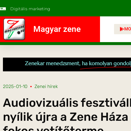
Digitális marketing
Magyar zene
MO
Zenekar menedzsment,
ha komolyan gondol
2025-01-10
Zenei hírek
Audiovizuális fesztivál
nyílik újra a Zene Háza
fokos vetítőterme