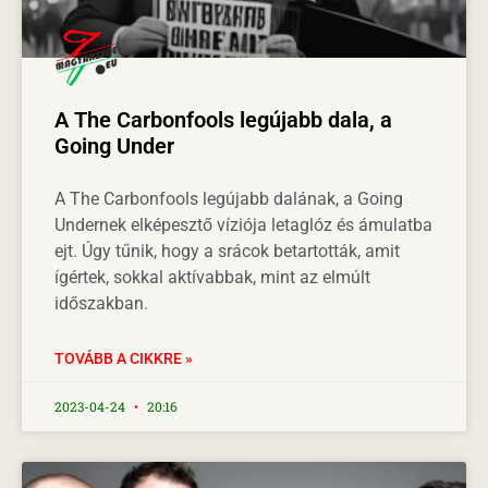
A The Carbonfools legújabb dala, a
Going Under
A The Carbonfools legújabb dalának, a Going
Undernek elképesztő víziója letaglóz és ámulatba
ejt. Úgy tűnik, hogy a srácok betartották, amit
ígértek, sokkal aktívabbak, mint az elmúlt
időszakban.
TOVÁBB A CIKKRE »
2023-04-24
20:16