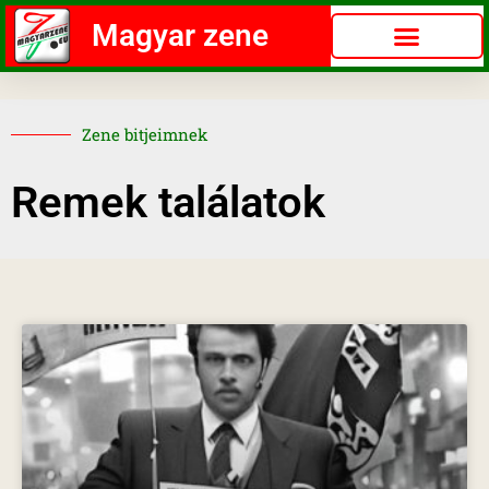
Magyar zene
Zene bitjeimnek
Remek találatok