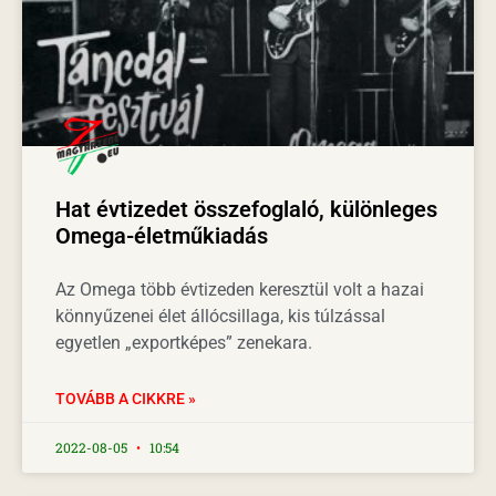
Hat évtizedet összefoglaló, különleges
Omega-életműkiadás
Az Omega több évtizeden keresztül volt a hazai
könnyűzenei élet állócsillaga, kis túlzással
egyetlen „exportképes” zenekara.
TOVÁBB A CIKKRE »
2022-08-05
10:54