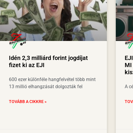
Idén 2,3 milliárd forint jogdíjat
EJ
fizet ki az EJI
MI 
kis
600 ezer különféle hangfelvétel több mint
13 millió elhangzását dolgozták fel
A c
TOVÁBB A CIKKRE »
TOV