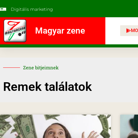
Digitális marketing
Magyar zene
MO
Zene bitjeimnek
Remek találatok