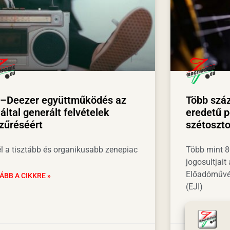
I–Deezer együttműködés az
Több száz
által generált felvételek
eredetű p
zűréséért
szétoszto
él a tisztább és organikusabb zenepiac
Több mint 80
jogosultjait
Előadóművés
ÁBB A CIKKRE »
(EJI)
TOVÁBB A CI