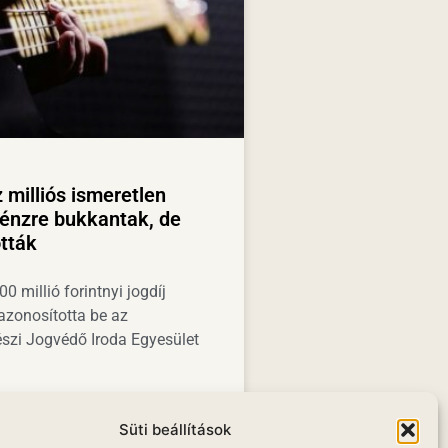
 milliós ismeretlen
énzre bukkantak, de
tták
0 millió forintnyi jogdíj
 azonosította be az
zi Jogvédő Iroda Egyesület
KKRE »
Süti beállítások