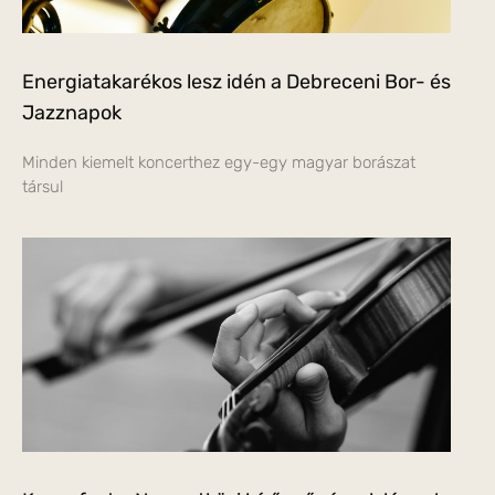
Energiatakarékos lesz idén a Debreceni Bor- és
Jazznapok
Minden kiemelt koncerthez egy-egy magyar borászat
társul