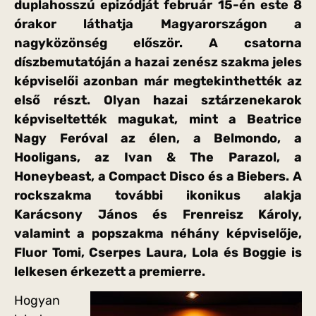
duplahosszú epizódját február 15-én este 8
órakor láthatja Magyarországon a
nagyközönség először. A csatorna
díszbemutatóján a hazai zenész szakma jeles
képviselői azonban már megtekinthették az
első részt. Olyan hazai sztárzenekarok
képviseltették magukat, mint a Beatrice
Nagy Feróval az élen, a Belmondo, a
Hooligans, az Ivan & The Parazol, a
Honeybeast, a Compact Disco és a Biebers. A
rockszakma további ikonikus alakja
Karácsony János és Frenreisz Károly,
valamint a popszakma néhány képviselője,
Fluor Tomi, Cserpes Laura, Lola és Boggie is
lelkesen érkezett a premierre.
Hogyan