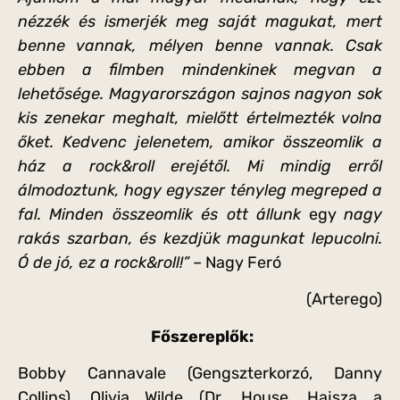
nézzék és ismerjék meg saját magukat, mert
benne vannak, mélyen benne vannak. Csak
ebben a filmben mindenkinek megvan a
lehetősége. Magyarországon sajnos nagyon sok
kis zenekar meghalt, mielőtt értelmezték volna
őket. Kedvenc jelenetem, amikor összeomlik a
ház a rock&roll
erejétől. Mi mindig erről
álmodoztunk, hogy egyszer tényleg megreped a
fal. Minden összeomlik és ott állunk
egy
nagy
rakás szarban, és kezdjük magunkat lepucolni.
Ó de jó, ez a rock&roll!”
– Nagy Feró
(Arterego)
Főszereplők:
Bobby Cannavale (Gengszterkorzó, Danny
Collins), Olivia Wilde (Dr. House, Hajsza a