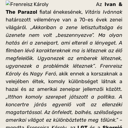
Az
Ivan &
The Parazol
fiatal énekesének,
Vitáris Ivánnak
határozott véleménye van a 70-es évek zenei
világáról.
„Akkoriban a zene letisztultsága és
üzenete nem volt „beszennyezve”. Ma olyan
hatás éri a zeneipart, ami eltereli a lényeget. A
filmben lévő karaktereknek ma is léteznek az élő
megfelelőik. Ugyanezek az emberek léteznek,
ugyanezek a problémák léteznek”
.
Frenreisz
Károly
és
Nagy Feró
, akik ennek a korszaknak a
velejében éltek, komoly különbséget látnak a
hazai és az amerikai zeneipar jellemzői között.
„Itthon komoly szerepet játszott a politika. A
koncertre járás egyenlő volt az ellenzéki
magatartással. Az önfeledt, balhés, szélsőséges
amerikai világot ez különböztette meg tőlünk.”
–
mondta
Frenreisz Károly
, az
LGT
és a
Skorpió