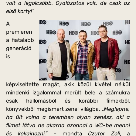
volt a legolcsóbb. Gyalázatos volt, de csak az
első korty!”
A
premieren
a fiatalabb
generáció
is
képviseltette magát, akik közül kivétel nélkül
mindenki izgalommal merült bele a számukra
csak hallomásból és korábbi filmekből,
könyvekből megismert zenei világba. „
Meglepne,
ha ült volna a teremben olyan zenész, aki a
filmet látva ne akarna azonnal a WC-be menni
és kokainozni.” –
mondta
Czutor Zoli
, a