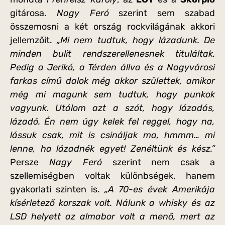
gitárosa.
Nagy Feró
szerint sem szabad
összemosni a két ország rockvilágának akkori
jellemzőit.
„Mi nem tudtuk, hogy lázadunk. De
minden bulit rendszerellenesnek tituláltak.
Pedig a Jerikó, a Térden állva és a Nagyvárosi
farkas című dalok még akkor születtek, amikor
még mi magunk sem tudtuk, hogy punkok
vagyunk. Utálom azt a szót, hogy lázadás,
lázadó. Én nem úgy kelek fel reggel, hogy na,
lássuk csak, mit is csináljak ma, hmmm… mi
lenne, ha lázadnék egyet! Zenéltünk és kész.”
Persze
Nagy Feró
szerint nem csak a
szellemiségben voltak különbségek, hanem
gyakorlati szinten is.
„A 70-es évek Amerikája
kísérletező korszak volt. Nálunk a whisky és az
LSD helyett az almabor volt a menő, mert az