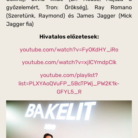
győzelemért, Tron: Örökség), Ray Romano
(Szeretünk, Raymond) és James Jagger (Mick
Jagger fia)
Hivatalos előzetesek:
youtube.com/watch?v=FyOKdHY_iRo
youtube.com/watch?v=xjlCYmdpClk
youtube.com/playlist?
list=PLXYAoQVuFP_5BcTPWj_PW2K1k-
GFYL5_R