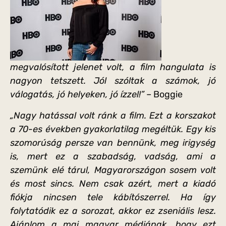
megvalósított jelenet volt, a film hangulata is
nagyon tetszett. Jól szóltak a számok, jó
válogatás, jó helyeken, jó ízzel!”
– Boggie
„Nagy hatással volt ránk a film. Ezt a korszakot
a 70-es években gyakorlatilag megéltük. Egy kis
szomorúság persze van bennünk, meg irigység
is, mert ez a szabadság, vadság, ami a
szemünk elé tárul, Magyarországon sosem volt
és most sincs. Nem csak azért, mert a kiadó
fiókja nincsen tele kábítószerrel. Ha így
folytatódik ez a sorozat, akkor ez zseniális lesz.
Ajánlom a mai magyar médiának, hogy ezt