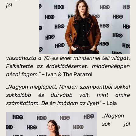
jól
visszahozta a 70-es évek mindennel teli világát.
Felkeltette az érdeklődésemet, mindenképpen
nézni fogom.”
– Ivan & The Parazol
„Nagyon meglepett. Minden szempontból sokkal
sokkolóbb és durvább volt, mint amire
számítottam. De én imádom az ilyet!”
– Lola
„Nagyon
sok jól