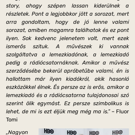
story, ahogy szépen lassan kiderülnek a
részletek. Pont a legjobbkor jött a sorozat, mert
arra gondoltam, hogy de jó lenne valami
sorozat, amiben magamra találhatok és ez pont
ilyen. Sok kedvenc jelenetem volt, mert ezek
ismerős szituk. A művészek ki vannak
szolgáltatva a lemezkiadónak, a lemezkiadó
pedig a rádiócsatornáknak. Amikor a művész
szerződésébe bekerül apróbetűbe valami, én is
hallottam már ilyen kiadókról, akik hasonló
eszközökkel élnek. És persze az is erős, amikor a
lemezkiadó és a rádiócsatorna tulajdonosai szó
szerint ölik egymást. Ez persze szimbolikus is
lehet, de mi is ezt éljük meg még ma is.”
– Fluor
Tomi
„Nagyon