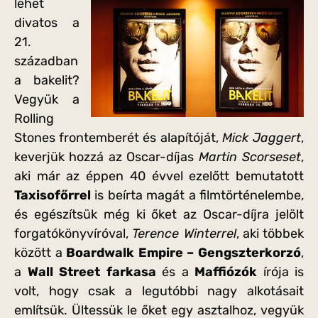
lehet
divatos a
21.
században
a bakelit?
Vegyük a
Rolling
Stones frontemberét és alapítóját,
Mick Jaggert
,
keverjük hozzá az Oscar-díjas
Martin Scorseset
,
aki már az éppen 40 évvel ezelőtt bemutatott
Taxisofőrrel
is beírta magát a filmtörténelembe,
és egészítsük még ki őket az Oscar-díjra jelölt
forgatókönyvíróval,
Terence Winterrel
, aki többek
között a
Boardwalk Empire – Gengszterkorzó
,
a
Wall Street farkasa
és a
Maffiózók
írója is
volt, hogy csak a legutóbbi nagy alkotásait
említsük. Ültessük le őket egy asztalhoz, vegyük