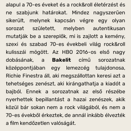
alapul a 70-es éveket és a rock&roll életérzést és
ne szabjunk határokat. Mindez nagyszerűen
sikerült, melynek kapcsán végre egy olyan
sorozat született, melyben autentikusan
mutatják be a szereplők, mi is zajlott a kemény,
szexi és szabad 70-es évekbeli világ rock&roll
kulisszái mögött. Az HBO 2016-os első nagy
dobásának, a
Bakelit
című sorozatnak
középpontjában egy lemezcég tulajdonosa,
Richie Finestra áll, aki megszállottan keresi azt a
tehetséges zenészt, aki kirángathatja a kiadót a
bajból. Ennek a sorozatnak az első részébe
nyerhettek bepillantást a hazai zenészek, akik
közül bár sokan nem a rock világából, és nem a
70-es évekből érkeztek, de annál inkább élvezték
a film kendőzetlen valóságát.