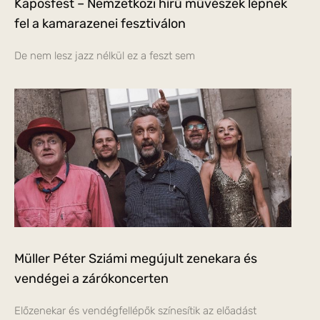
Kaposfest – Nemzetközi hírű művészek lépnek
fel a kamarazenei fesztiválon
De nem lesz jazz nélkül ez a feszt sem
Müller Péter Sziámi megújult zenekara és
vendégei a zárókoncerten
Előzenekar és vendégfellépők színesítik az előadást