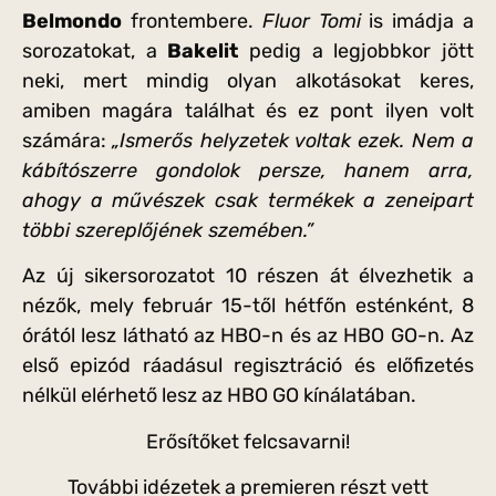
Belmondo
frontembere.
Fluor Tomi
is imádja a
sorozatokat, a
Bakelit
pedig a legjobbkor jött
neki, mert mindig olyan alkotásokat keres,
amiben magára találhat és ez pont ilyen volt
számára:
„Ismerős helyzetek voltak ezek. Nem a
kábítószerre gondolok persze, hanem arra,
ahogy a művészek csak termékek a zeneipart
többi szereplőjének szemében.”
Az új sikersorozatot 10 részen át élvezhetik a
nézők, mely február 15-től hétfőn esténként, 8
órától lesz látható az HBO-n és az HBO GO-n. Az
első epizód ráadásul regisztráció és előfizetés
nélkül elérhető lesz az HBO GO kínálatában.
Erősítőket felcsavarni!
További idézetek a premieren részt vett