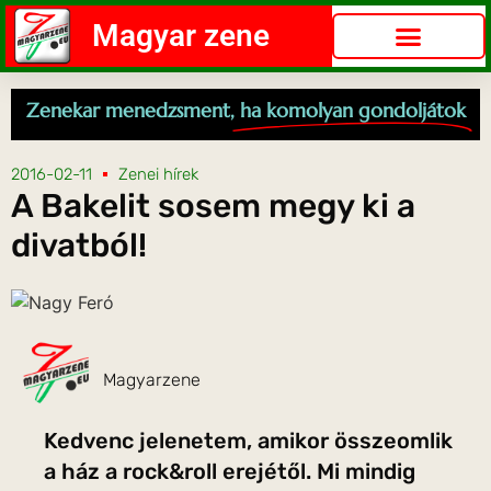
Magyar zene
Zenekar menedzsment,
ha komolyan gondoljátok
2016-02-11
Zenei hírek
A Bakelit sosem megy ki a
divatból!
Magyarzene
Kedvenc jelenetem, amikor összeomlik
a ház a rock&roll erejétől. Mi mindig