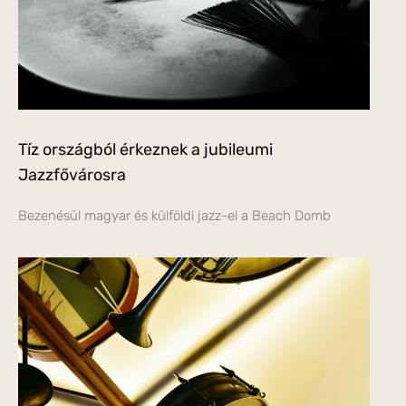
Tíz országból érkeznek a jubileumi
Jazzfővárosra
Bezenésül magyar és külföldi jazz-el a Beach Domb