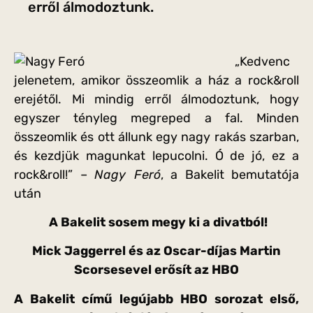
erről álmodoztunk.
„Kedvenc
jelenetem, amikor összeomlik a ház a rock&roll
erejétől. Mi mindig erről álmodoztunk, hogy
egyszer tényleg megreped a fal. Minden
összeomlik és ott állunk egy nagy rakás szarban,
és kezdjük magunkat lepucolni. Ó de jó, ez a
rock&roll!” –
Nagy Feró
, a Bakelit bemutatója
után
A Bakelit sosem megy ki a divatból!
Mick Jaggerrel és az Oscar-díjas Martin
Scorsesevel erősít az HBO
A Bakelit című legújabb HBO sorozat első,