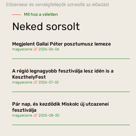
Előzenekar és vendégfellépők színesítik az előadást
Mit hoz a véletlen
Neked sorsolt
Megjelent Gallai Péter posztumusz lemeze
magyarzene
2026-06-06
A régió legnagyobb fesztiválja lesz idén is a
KeszthelyFest
magyarzene
2026-07-02
Pár nap, és kezdődik Miskolc új utcazenei
fesztiválja
magyarzene
2025-08-30