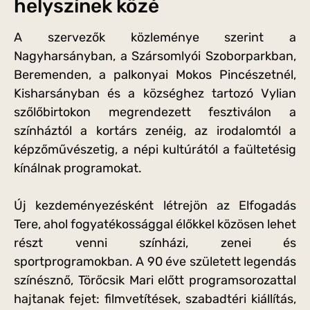
helyszínek közé
A szervezők közleménye szerint a
Nagyharsányban, a Szársomlyói Szoborparkban,
Beremenden, a palkonyai Mokos Pincészetnél,
Kisharsányban és a községhez tartozó Vylian
szőlőbirtokon megrendezett fesztiválon a
színháztól a kortárs zenéig, az irodalomtól a
képzőművészetig, a népi kultúrától a faültetésig
kínálnak programokat.
Új kezdeményezésként létrejön az Elfogadás
Tere, ahol fogyatékossággal élőkkel közösen lehet
részt venni színházi, zenei és
sportprogramokban. A 90 éve született legendás
színésznő, Törőcsik Mari előtt programsorozattal
hajtanak fejet: filmvetítések, szabadtéri kiállítás,