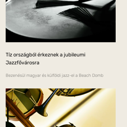
Tíz országból érkeznek a jubileumi
Jazzfővárosra
Bezenésül magyar és külföldi jazz-el a Beach Domb