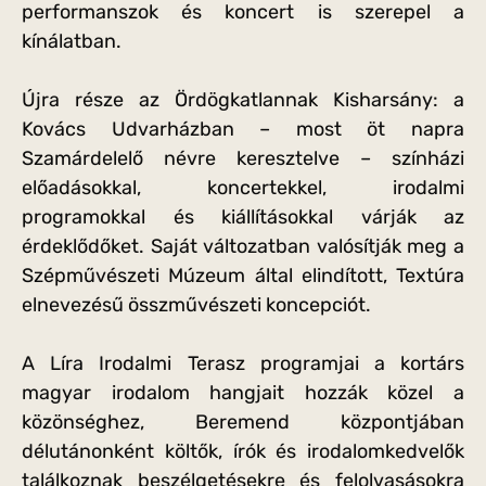
performanszok és koncert is szerepel a
kínálatban.
Újra része az Ördögkatlannak Kisharsány: a
Kovács Udvarházban – most öt napra
Szamárdelelő névre keresztelve – színházi
előadásokkal, koncertekkel, irodalmi
programokkal és kiállításokkal várják az
érdeklődőket. Saját változatban valósítják meg a
Szépművészeti Múzeum által elindított, Textúra
elnevezésű összművészeti koncepciót.
A Líra Irodalmi Terasz programjai a kortárs
magyar irodalom hangjait hozzák közel a
közönséghez, Beremend központjában
délutánonként költők, írók és irodalomkedvelők
találkoznak beszélgetésekre és felolvasásokra