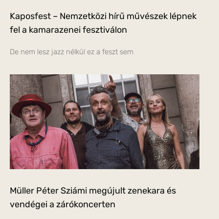
Kaposfest – Nemzetközi hírű művészek lépnek
fel a kamarazenei fesztiválon
De nem lesz jazz nélkül ez a feszt sem
Müller Péter Sziámi megújult zenekara és
vendégei a zárókoncerten