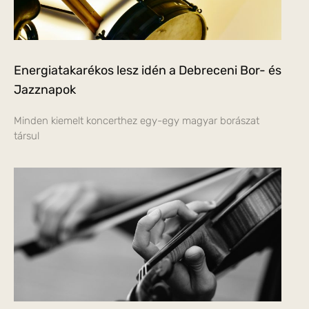
Energiatakarékos lesz idén a Debreceni Bor- és
Jazznapok
Minden kiemelt koncerthez egy-egy magyar borászat
társul