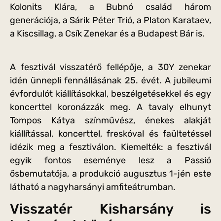
Kolonits Klára, a Bubnó család három
generációja, a Sárik Péter Trió, a Platon Karataev,
a Kiscsillag, a Csík Zenekar és a Budapest Bár is.
A fesztivál visszatérő fellépője, a 30Y zenekar
idén ünnepli fennállásának 25. évét. A jubileumi
évfordulót kiállításokkal, beszélgetésekkel és egy
koncerttel koronázzák meg. A tavaly elhunyt
Tompos Kátya színművész, énekes alakját
kiállítással, koncerttel, freskóval és faültetéssel
idézik meg a fesztiválon. Kiemelték: a fesztivál
egyik fontos eseménye lesz a Passió
ősbemutatója, a produkció augusztus 1-jén este
látható a nagyharsányi amfiteátrumban.
Visszatér Kisharsány is