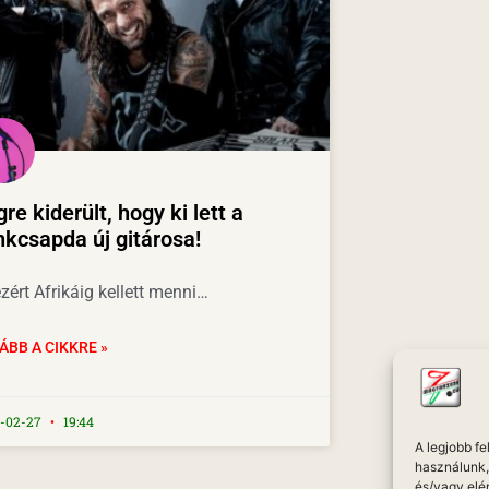
re kiderült, hogy ki lett a
kcsapda új gitárosa!
zért Afrikáig kellett menni…
ÁBB A CIKKRE »
-02-27
19:44
A legjobb f
használunk, 
és/vagy elé