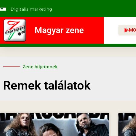
Digitális marketing
Magyar zene
MO
Zene bitjeimnek
Remek találatok