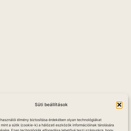
Süti beállítások
elhasználói élmény biztosítása érdekében olyan technológiákat
mint a sütik (cookie-k) a hálózati eszközök információinak tárolására
résére. Ezen technológiák elfogadása lehetővé teszi számunkra, hogy