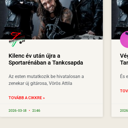
Kilenc év után újra a
Vég
Sportarénában a Tankcsapda
Tan
Az esten mutatkozik be hivatalosan a
És e
zenekar új gitárosa, Vörös Attila
TOV
TOVÁBB A CIKKRE »
2026-03-18
21:46
2026