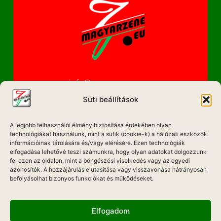
info@magyarzene.eu
Süti beállítások
A legjobb felhasználói élmény biztosítása érdekében olyan
IMPRESSZUM
technológiákat használunk, mint a sütik (cookie-k) a hálózati eszközök
információinak tárolására és/vagy elérésére. Ezen technológiák
ETIKAI KÓDEX
elfogadása lehetővé teszi számunkra, hogy olyan adatokat dolgozzunk
fel ezen az oldalon, mint a böngészési viselkedés vagy az egyedi
MÉDIA AJÁNLAT
azonosítók. A hozzájárulás elutasítása vagy visszavonása hátrányosan
befolyásolhat bizonyos funkciókat és működéseket.
ADATKEZELÉSI NYILATKOZAT
Elfogadom