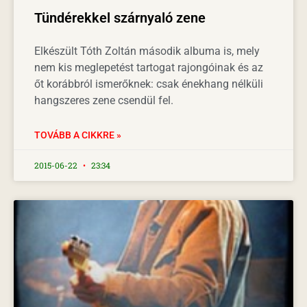
Tündérekkel szárnyaló zene
Elkészült Tóth Zoltán második albuma is, mely
nem kis meglepetést tartogat rajongóinak és az
őt korábbról ismerőknek: csak énekhang nélküli
hangszeres zene csendül fel.
TOVÁBB A CIKKRE »
2015-06-22
23:34