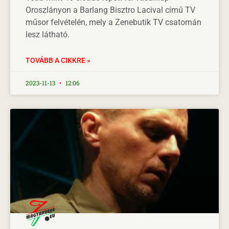
Oroszlányon a Barlang Bisztro Lacival című TV
műsor felvételén, mely a Zenebutik TV csatornán
lesz látható.
TOVÁBB A CIKKRE »
2023-11-13
12:06