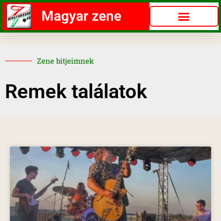
Magyar zene
Zene bitjeimnek
Remek találatok