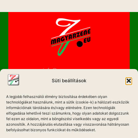
info@magyarzene.eu
Süti beállítások
A legjobb felhasználói élmény biztosítása érdekében olyan
IMPRESSZUM
technológiákat használunk, mint a sütik (cookie-k) a hálózati eszközök
információinak tárolására és/vagy elérésére. Ezen technológiák
ETIKAI KÓDEX
elfogadása lehetővé teszi számunkra, hogy olyan adatokat dolgozzunk
fel ezen az oldalon, mint a böngészési viselkedés vagy az egyedi
MÉDIA AJÁNLAT
azonosítók. A hozzájárulás elutasítása vagy visszavonása hátrányosan
befolyásolhat bizonyos funkciókat és működéseket.
ADATKEZELÉSI NYILATKOZAT