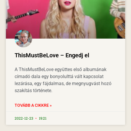
ThisMustBeLove – Engedj el
A ThisMustBeLove együttes első albumának
címadó dala egy bonyolulttá vált kapcsolat
lezárása, egy fájdalmas, de megnyugvást hozó
szakítás története.
TOVÁBB A CIKKRE »
2022-12-23
19:21