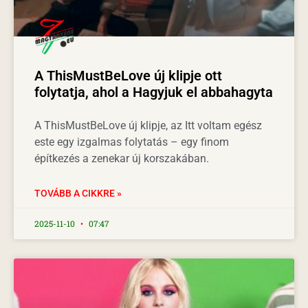
A ThisMustBeLove új klipje ott
folytatja, ahol a Hagyjuk el abbahagyta
A ThisMustBeLove új klipje, az Itt voltam egész
este egy izgalmas folytatás – egy finom
építkezés a zenekar új korszakában.
TOVÁBB A CIKKRE »
2025-11-10
07:47