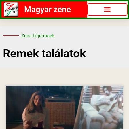
Magyar zene
Zene bitjeimnek
Remek találatok