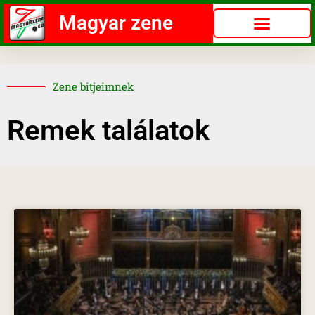
Magyar zene
Zene bitjeimnek
Remek találatok