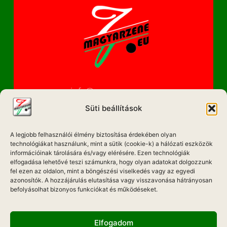
info@magyarzene.eu
Süti beállítások
A legjobb felhasználói élmény biztosítása érdekében olyan
IMPRESSZUM
technológiákat használunk, mint a sütik (cookie-k) a hálózati eszközök
információinak tárolására és/vagy elérésére. Ezen technológiák
ETIKAI KÓDEX
elfogadása lehetővé teszi számunkra, hogy olyan adatokat dolgozzunk
fel ezen az oldalon, mint a böngészési viselkedés vagy az egyedi
MÉDIA AJÁNLAT
azonosítók. A hozzájárulás elutasítása vagy visszavonása hátrányosan
befolyásolhat bizonyos funkciókat és működéseket.
ADATKEZELÉSI NYILATKOZAT
Elfogadom