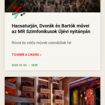
Hacsaturján, Dvorák és Bartók művei
az MR Szimfonikusok Újévi nyitányán
Rövid és velős művek csendültek fel
TOVÁBB A CIKKRE »
2026-01-02
18:56