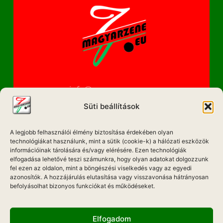
info@magyarzene.eu
Süti beállítások
A legjobb felhasználói élmény biztosítása érdekében olyan
IMPRESSZUM
technológiákat használunk, mint a sütik (cookie-k) a hálózati eszközök
információinak tárolására és/vagy elérésére. Ezen technológiák
ETIKAI KÓDEX
elfogadása lehetővé teszi számunkra, hogy olyan adatokat dolgozzunk
fel ezen az oldalon, mint a böngészési viselkedés vagy az egyedi
MÉDIA AJÁNLAT
azonosítók. A hozzájárulás elutasítása vagy visszavonása hátrányosan
befolyásolhat bizonyos funkciókat és működéseket.
ADATKEZELÉSI NYILATKOZAT
Elfogadom