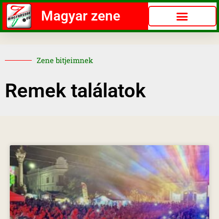
Magyar zene
Zene bitjeimnek
Remek találatok