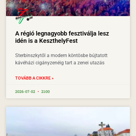
A régió legnagyobb fesztiválja lesz
idén is a KeszthelyFest
Sterbinszkytől a modern köntösbe bújtatott
kávéházi cigányzenéig tart a zenei utazás
TOVÁBB A CIKKRE »
2026-07-02
21:00