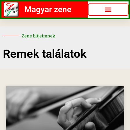
Magyar zene
Zene bitjeimnek
Remek találatok