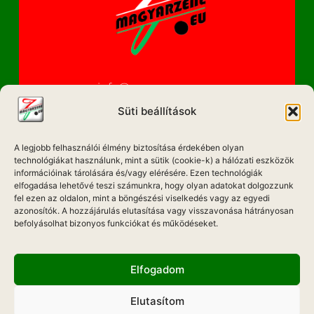
info@magyarzene.eu
Süti beállítások
A legjobb felhasználói élmény biztosítása érdekében olyan
IMPRESSZUM
technológiákat használunk, mint a sütik (cookie-k) a hálózati eszközök
információinak tárolására és/vagy elérésére. Ezen technológiák
ETIKAI KÓDEX
elfogadása lehetővé teszi számunkra, hogy olyan adatokat dolgozzunk
fel ezen az oldalon, mint a böngészési viselkedés vagy az egyedi
MÉDIA AJÁNLAT
azonosítók. A hozzájárulás elutasítása vagy visszavonása hátrányosan
befolyásolhat bizonyos funkciókat és működéseket.
ADATKEZELÉSI NYILATKOZAT
Elfogadom
Elutasítom
Hadd Szóljon!