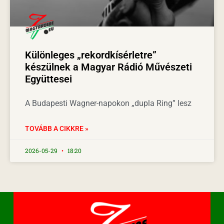
Különleges „rekordkísérletre”
készülnek a Magyar Rádió Művészeti
Együttesei
A Budapesti Wagner-napokon „dupla Ring” lesz
TOVÁBB A CIKKRE »
2026-05-29
18:20