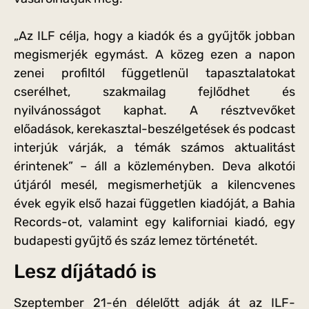
„Az ILF célja, hogy a kiadók és a gyűjtők jobban
megismerjék egymást. A közeg ezen a napon
zenei profiltól függetlenül tapasztalatokat
cserélhet, szakmailag fejlődhet és
nyilvánosságot kaphat. A résztvevőket
előadások, kerekasztal-beszélgetések és podcast
interjúk várják, a témák számos aktualitást
érintenek” – áll a közleményben. Deva alkotói
útjáról mesél, megismerhetjük a kilencvenes
évek egyik első hazai független kiadóját, a Bahia
Records-ot, valamint egy kaliforniai kiadó, egy
budapesti gyűjtő és száz lemez történetét.
Lesz díjátadó is
Szeptember 21-én délelőtt adják át az ILF-