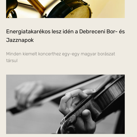
Energiatakarékos lesz idén a Debreceni Bor- és
Jazznapok
Minden kiemelt koncerthez egy-egy magyar borászat
társul