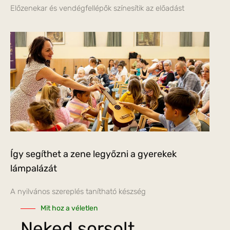
Előzenekar és vendégfellépők színesítik az előadást
Így segíthet a zene legyőzni a gyerekek
lámpalázát
A nyilvános szereplés tanítható készség
Mit hoz a véletlen
Neked sorsolt