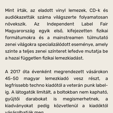
Mint írták, az eladott vinyl lemezek, CD-k és
audiókazetták száma világszerte folyamatosan
növekszik. Az Independent Label Fair
Magyarország egyik első, kifejezetten fizikai
formátumokra és a mainstreamen túlmutató
zenei világokra specializálódott eseménye, amely
szinte a teljes zenei színteret lefedve mutatja be
a hazai független fizikai lemezkiadást.
A 2017 óta évenként megrendezett vásárokon
45-50 magyar lemezkiadó vesz részt, a
legfrissebb techno kiadótól a veterán punk label-
ig. A látogatók limitált, a boltokban nem kapható,
gyűjtői darabokat is megismerhetnek, a
kiadványokat pedig közvetlenül a kiadóktól
vásárolhatják meg.