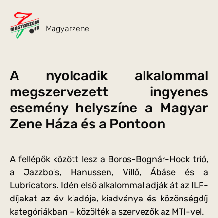
Magyarzene
A nyolcadik alkalommal
megszervezett ingyenes
esemény helyszíne a Magyar
Zene Háza és a Pontoon
A fellépők között lesz a Boros-Bognár-Hock trió,
a Jazzbois, Hanussen, Villő, Ábáse és a
Lubricators. Idén első alkalommal adják át az ILF-
díjakat az év kiadója, kiadványa és közönségdíj
kategóriákban – közölték a szervezők az MTI-vel.