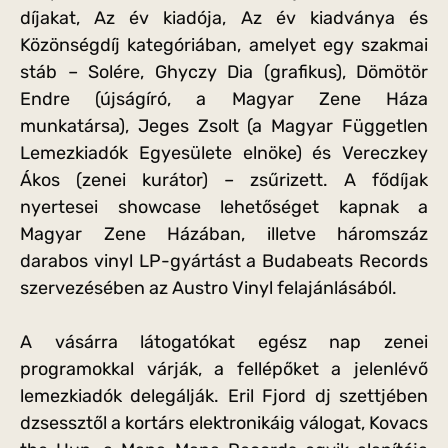
díjakat, Az év kiadója, Az év kiadványa és
Közönségdíj kategóriában, amelyet egy szakmai
stáb – Solére, Ghyczy Dia (grafikus), Dömötör
Endre (újságíró, a Magyar Zene Háza
munkatársa), Jeges Zsolt (a Magyar Független
Lemezkiadók Egyesülete elnöke) és Vereczkey
Ákos (zenei kurátor) – zsűrizett. A fődíjak
nyertesei showcase lehetőséget kapnak a
Magyar Zene Házában, illetve háromszáz
darabos vinyl LP-gyártást a Budabeats Records
szervezésében az Austro Vinyl felajánlásából.
A vásárra látogatókat egész nap zenei
programokkal várják, a fellépőket a jelenlévő
lemezkiadók delegálják. Eril Fjord dj szettjében
dzsessztől a kortárs elektronikáig válogat, Kovacs