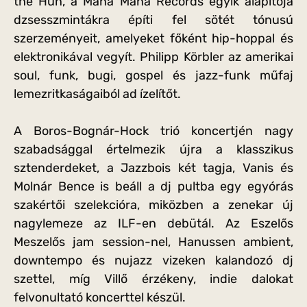
the Hun, a Mana Mana Records egyik alapítója
dzsesszmintákra építi fel sötét tónusú
szerzeményeit, amelyeket főként hip-hoppal és
elektronikával vegyít. Philipp Körbler az amerikai
soul, funk, bugi, gospel és jazz-funk műfaj
lemezritkaságaiból ad ízelítőt.
A Boros-Bognár-Hock trió koncertjén nagy
szabadsággal értelmezik újra a klasszikus
sztenderdeket, a Jazzbois két tagja, Vanis és
Molnár Bence is beáll a dj pultba egy egyórás
szakértői szelekcióra, miközben a zenekar új
nagylemeze az ILF-en debütál. Az Eszelős
Meszelős jam session-nel, Hanussen ambient,
downtempo és nujazz vizeken kalandozó dj
szettel, míg Villő érzékeny, indie dalokat
felvonultató koncerttel készül.