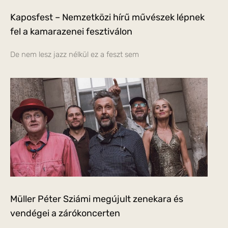
Kaposfest – Nemzetközi hírű művészek lépnek
fel a kamarazenei fesztiválon
De nem lesz jazz nélkül ez a feszt sem
Müller Péter Sziámi megújult zenekara és
vendégei a zárókoncerten