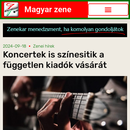
Magyar zene
Zenekar menedzsment,
ha komolyan gondoljátok
2024-09-18
Zenei hírek
Koncertek is színesitik a
független kiadók vásárát