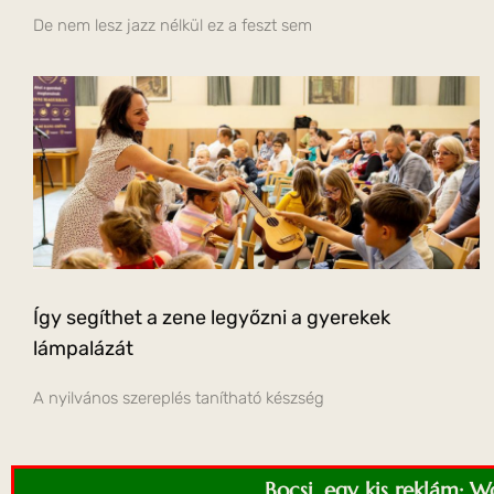
De nem lesz jazz nélkül ez a feszt sem
Így segíthet a zene legyőzni a gyerekek
lámpalázát
A nyilvános szereplés tanítható készség
Bocsi, egy kis reklám: 