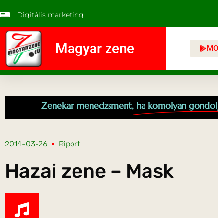
Digitális marketing
Magyar zene
MO
Zenekar menedzsment,
ha komolyan gondol
2014-03-26
Riport
Hazai zene – Mask