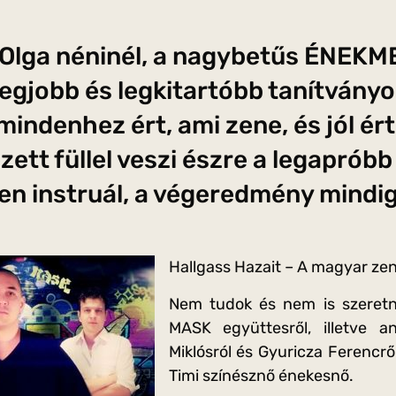
k Olga néninél, a nagybetűs ÉNEKM
 legjobb és legkitartóbb tanítvány
indenhez ért, ami zene, és jól ér
ett füllel veszi észre a legapróbb
en instruál, a végeredmény mindig
Hallgass Hazait – A magyar zen
Nem tudok és nem is szeretné
MASK együttesről, illetve a
Miklósról és Gyuricza Ferencről
Timi színésznő énekesnő.