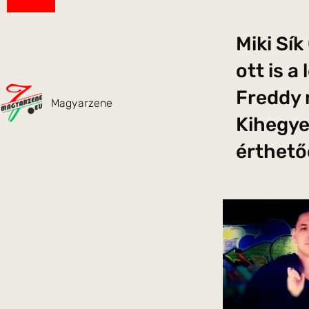
Miki Sí
ott is a
Freddy m
Magyarzene
Kihegyez
érthető