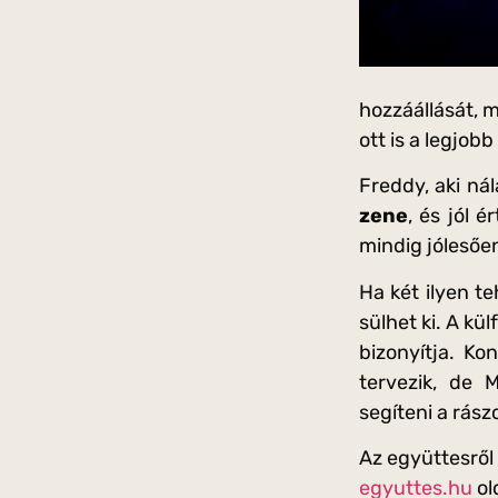
hozzáállását, 
ott is a legjob
Freddy, aki ná
zene
, és jól 
mindig jólesőe
Ha két ilyen t
sülhet ki. A k
bizonyítja. Ko
tervezik, de 
segíteni a rász
Az együttesről
egyuttes.hu
ol