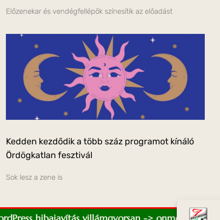
Előzenekar és vendégfellépők színesítik az előadást
Kedden kezdődik a több száz programot kínáló
Ördögkatlan fesztivál
Sok lesz a zene is
WordPress hibajavítás villámgyorsan -> onmediaweb.e