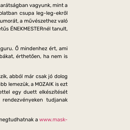
 barátságban vagyunk, mint a
olatban csupa leg-leg-ekről
 humorát, a művészethez való
ybetűs ÉNEKMESTERnél tanult,
eguru. Ő mindenhez ért, ami
hibákat, érthetően, ha nem is
zik, abból már csak jó dolog
űbb lemezük, a MOZAIK is ezt
ttel egy duett elkészítését
i rendezvényeken tudjanak
t megtudhatnak a
www.mask-