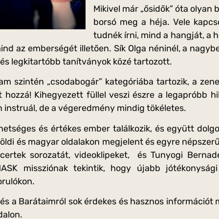
Mikivel már „ősidők” óta olyan
borsó meg a héja. Vele kapcs
tudnék írni, mind a hangját, a
mind az emberségét illetően. Sík Olga néninél, a nag
b és legkitartóbb tanítványok közé tartozott.
lam szintén „csodabogár” kategóriába tartozik, a zen
ért hozzá! Kihegyezett füllel veszi észre a legapróbb 
n instruál, de a végeredmény mindig tökéletes.
ehetséges és értékes ember találkozik, és együtt dolgo
ülföldi és magyar oldalakon megjelent és egyre népszer
ncertek sorozatát, videoklipeket, és Tunyogi Bernade
MASK missziónak tekintik, hogy újabb jótékonyság
orulókon.
 és a Barátaimról sok érdekes és hasznos információ
dalon.