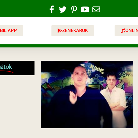
BIL APP
ZENEKAROK
ONLI
játok