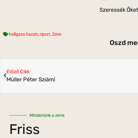
Szeressék Őket,
hallgass hazait
,
riport
,
Zene
Oszd meg
Előző Cikk
Müller Péter Sziámi
Mindenünk a zene
Friss