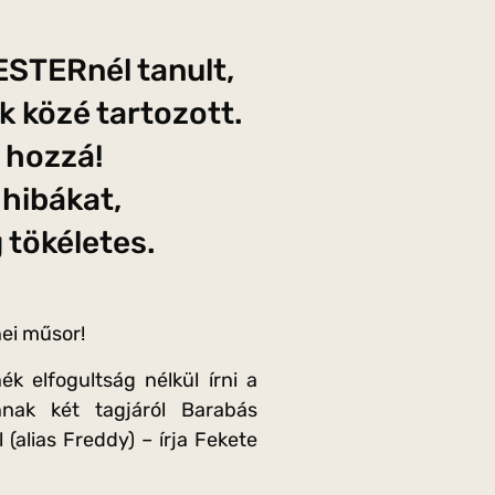
ESTERnél tanult,
ok közé tartozott.
t hozzá!
 hibákat,
 tökéletes.
ei műsor!
k elfogultság nélkül írni a
nnak két tagjáról Barabás
 (alias Freddy) – írja Fekete