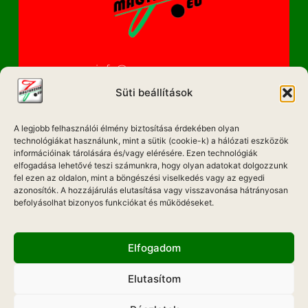
info@magyarzene.eu
Süti beállítások
A legjobb felhasználói élmény biztosítása érdekében olyan
IMPRESSZUM
technológiákat használunk, mint a sütik (cookie-k) a hálózati eszközök
információinak tárolására és/vagy elérésére. Ezen technológiák
ETIKAI KÓDEX
elfogadása lehetővé teszi számunkra, hogy olyan adatokat dolgozzunk
fel ezen az oldalon, mint a böngészési viselkedés vagy az egyedi
MÉDIA AJÁNLAT
azonosítók. A hozzájárulás elutasítása vagy visszavonása hátrányosan
befolyásolhat bizonyos funkciókat és működéseket.
ADATKEZELÉSI NYILATKOZAT
Elfogadom
Elutasítom
Hadd Szóljon!