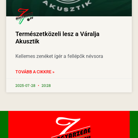
Természetközeli lesz a Váralja
Akusztik
Kellemes zenéket ígér a fellépők névsora
TOVÁBB A CIKKRE »
2025-07-28
20:28