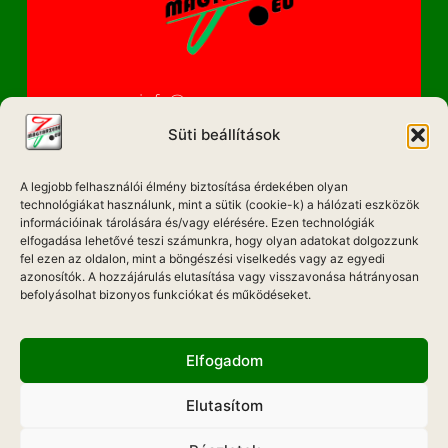
info@magyarzene.eu
Süti beállítások
A legjobb felhasználói élmény biztosítása érdekében olyan
IMPRESSZUM
technológiákat használunk, mint a sütik (cookie-k) a hálózati eszközök
információinak tárolására és/vagy elérésére. Ezen technológiák
ETIKAI KÓDEX
elfogadása lehetővé teszi számunkra, hogy olyan adatokat dolgozzunk
fel ezen az oldalon, mint a böngészési viselkedés vagy az egyedi
MÉDIA AJÁNLAT
azonosítók. A hozzájárulás elutasítása vagy visszavonása hátrányosan
befolyásolhat bizonyos funkciókat és működéseket.
ADATKEZELÉSI NYILATKOZAT
Elfogadom
Elutasítom
Hadd Szóljon!