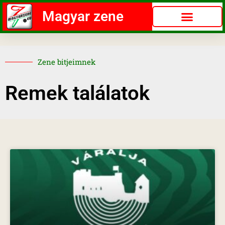
Magyar zene
Zene bitjeimnek
Remek találatok