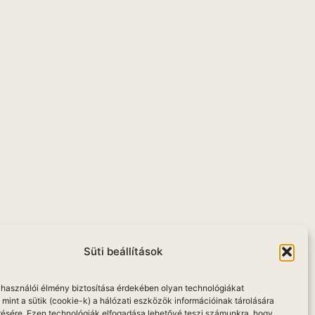
Süti beállítások
elhasználói élmény biztosítása érdekében olyan technológiákat
mint a sütik (cookie-k) a hálózati eszközök információinak tárolására
résére. Ezen technológiák elfogadása lehetővé teszi számunkra, hogy