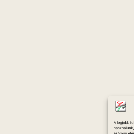
A legjobb f
használunk, 
és/vagy elé