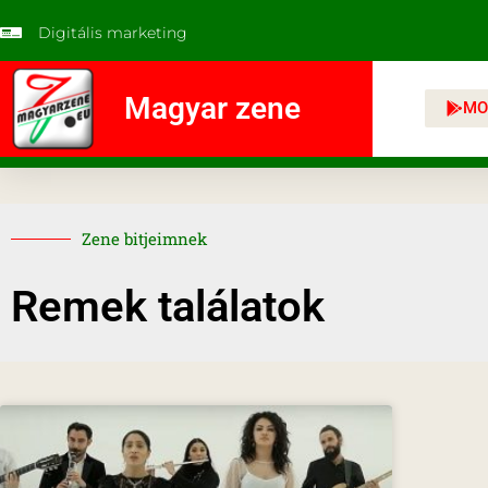
Digitális marketing
Magyar zene
MO
Zene bitjeimnek
Remek találatok