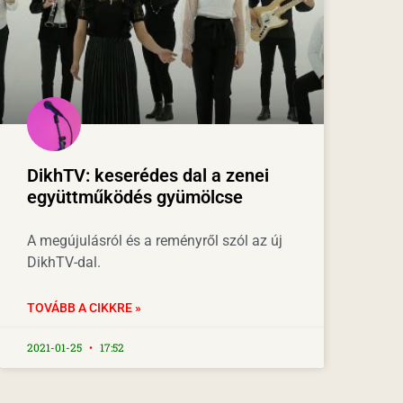
DikhTV: keserédes dal a zenei
együttműködés gyümölcse
A megújulásról és a reményről szól az új
DikhTV-dal.
TOVÁBB A CIKKRE »
2021-01-25
17:52