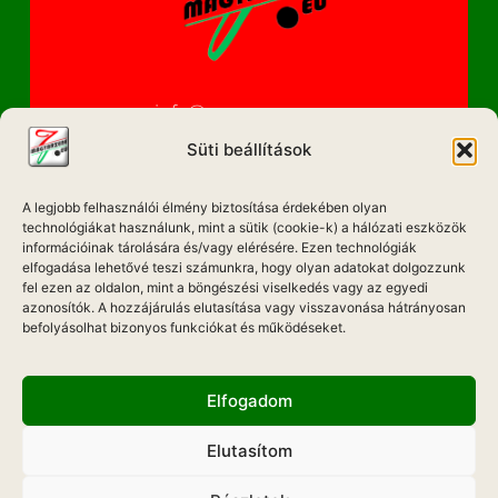
info@magyarzene.eu
Süti beállítások
A legjobb felhasználói élmény biztosítása érdekében olyan
IMPRESSZUM
technológiákat használunk, mint a sütik (cookie-k) a hálózati eszközök
információinak tárolására és/vagy elérésére. Ezen technológiák
ETIKAI KÓDEX
elfogadása lehetővé teszi számunkra, hogy olyan adatokat dolgozzunk
fel ezen az oldalon, mint a böngészési viselkedés vagy az egyedi
MÉDIA AJÁNLAT
azonosítók. A hozzájárulás elutasítása vagy visszavonása hátrányosan
befolyásolhat bizonyos funkciókat és működéseket.
ADATKEZELÉSI NYILATKOZAT
Elfogadom
Elutasítom
Hadd Szóljon!