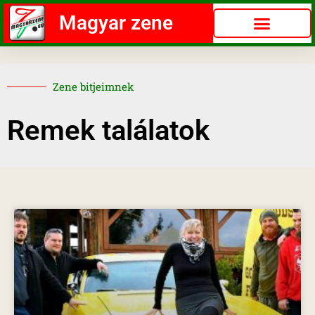
Magyar zene
Zene bitjeimnek
Remek találatok