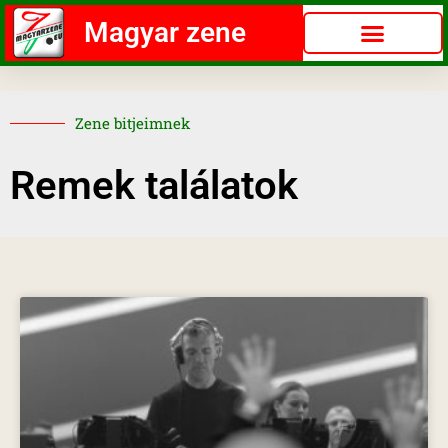
Magyar zene
Zene bitjeimnek
Remek találatok