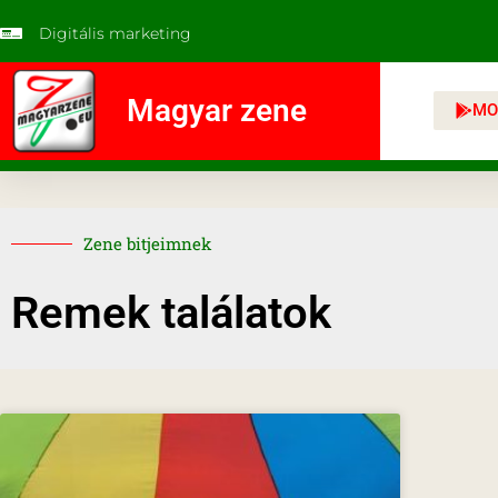
Digitális marketing
Magyar zene
MO
Zene bitjeimnek
Remek találatok