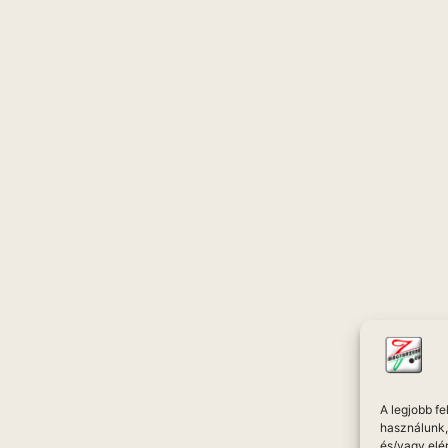
A legjobb f
használunk, 
és/vagy elé