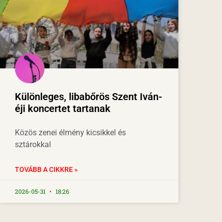
Különleges, libabőrös Szent Iván-
éji koncertet tartanak
Közös zenei élmény kicsikkel és
sztárokkal
TOVÁBB A CIKKRE »
2026-05-31
18:26