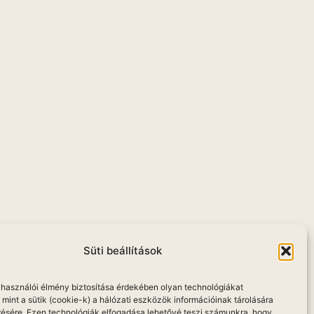
Süti beállítások
elhasználói élmény biztosítása érdekében olyan technológiákat
mint a sütik (cookie-k) a hálózati eszközök információinak tárolására
résére. Ezen technológiák elfogadása lehetővé teszi számunkra, hogy