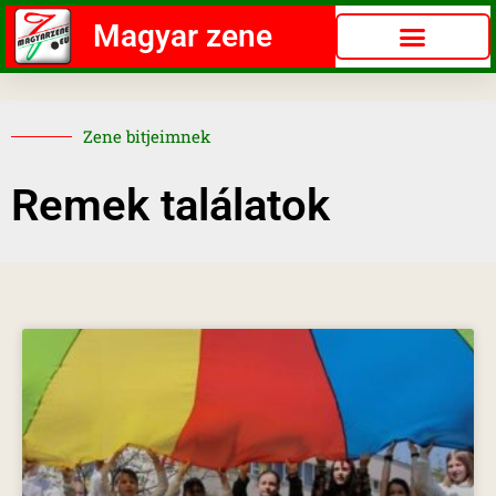
Magyar zene
Zene bitjeimnek
Remek találatok