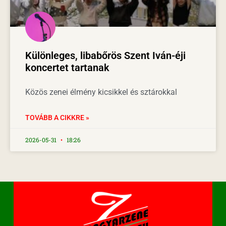
Különleges, libabőrös Szent Iván-éji
koncertet tartanak
Közös zenei élmény kicsikkel és sztárokkal
TOVÁBB A CIKKRE »
2026-05-31
18:26