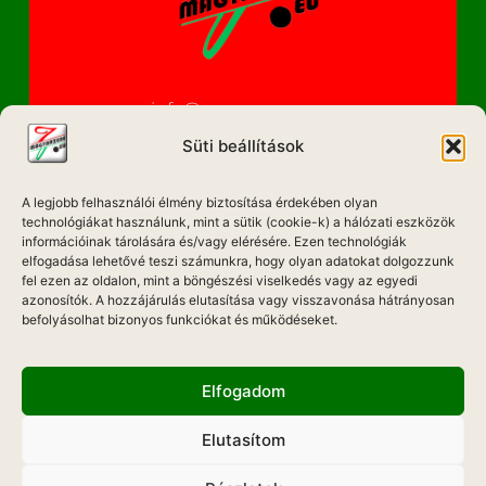
info@magyarzene.eu
Süti beállítások
A legjobb felhasználói élmény biztosítása érdekében olyan
IMPRESSZUM
technológiákat használunk, mint a sütik (cookie-k) a hálózati eszközök
információinak tárolására és/vagy elérésére. Ezen technológiák
ETIKAI KÓDEX
elfogadása lehetővé teszi számunkra, hogy olyan adatokat dolgozzunk
fel ezen az oldalon, mint a böngészési viselkedés vagy az egyedi
MÉDIA AJÁNLAT
azonosítók. A hozzájárulás elutasítása vagy visszavonása hátrányosan
befolyásolhat bizonyos funkciókat és működéseket.
ADATKEZELÉSI NYILATKOZAT
Elfogadom
Elutasítom
Hadd Szóljon!