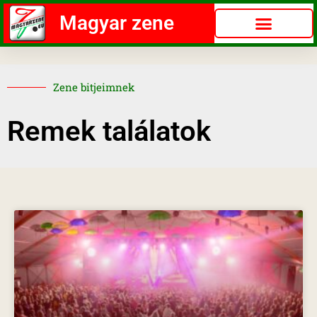
Magyar zene
Zene bitjeimnek
Remek találatok