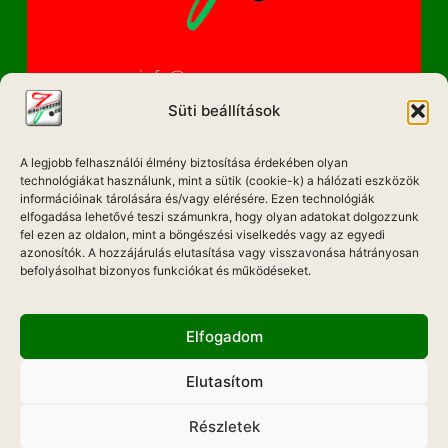
info@magyarzene.eu
Süti beállítások
A legjobb felhasználói élmény biztosítása érdekében olyan
IMPRESSZUM
technológiákat használunk, mint a sütik (cookie-k) a hálózati eszközök
információinak tárolására és/vagy elérésére. Ezen technológiák
ETIKAI KÓDEX
elfogadása lehetővé teszi számunkra, hogy olyan adatokat dolgozzunk
fel ezen az oldalon, mint a böngészési viselkedés vagy az egyedi
MÉDIA AJÁNLAT
azonosítók. A hozzájárulás elutasítása vagy visszavonása hátrányosan
befolyásolhat bizonyos funkciókat és működéseket.
ADATKEZELÉSI NYILATKOZAT
Elfogadom
Elutasítom
Hadd Szóljon!
Részletek
Weboldal Készítés: ONMEDIAWEB