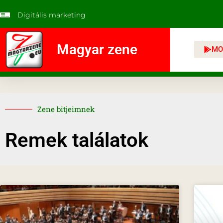
Digitális marketing
Magyar zene
MO
Zene bitjeimnek
Remek találatok