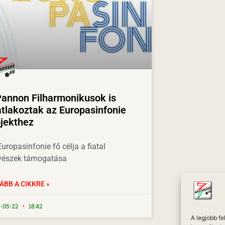
Pannon Filharmonikusok is
tlakoztak az Europasinfonie
ojekthez
uropasinfonie fő célja a fiatal
észek támogatása
ÁBB A CIKKRE »
-05-22
18:42
A legjobb f