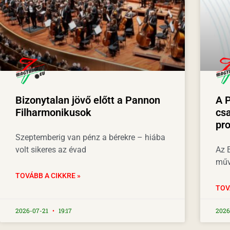
Bizonytalan jövő előtt a Pannon
A 
Filharmonikusok
csa
pr
Szeptemberig van pénz a bérekre – hiába
volt sikeres az évad
Az E
műv
TOVÁBB A CIKKRE »
TOV
2026-07-21
19:17
2026