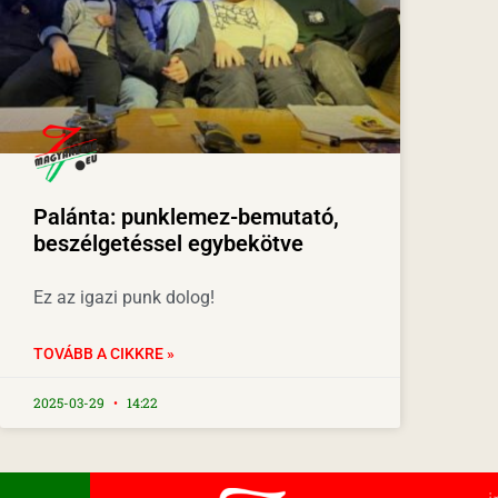
Palánta: punklemez-bemutató,
beszélgetéssel egybekötve
Ez az igazi punk dolog!
TOVÁBB A CIKKRE »
2025-03-29
14:22