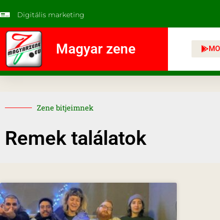
Digitális marketing
Magyar zene
MO
Zene bitjeimnek
Remek találatok