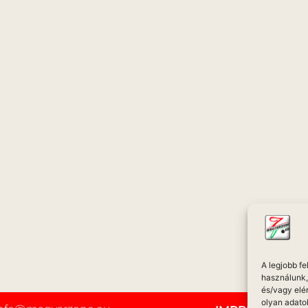
A legjobb f
használunk, 
és/vagy elé
olyan adato