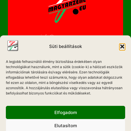
info@magyarzene.eu
Süti beállítások
A legjobb felhasználói élmény biztosítása érdekében olyan
IMPRESSZUM
technológiákat használunk, mint a sütik (cookie-k) a hálózati eszközök
információinak tárolására és/vagy elérésére. Ezen technológiák
ETIKAI KÓDEX
elfogadása lehetővé teszi számunkra, hogy olyan adatokat dolgozzunk
fel ezen az oldalon, mint a böngészési viselkedés vagy az egyedi
MÉDIA AJÁNLAT
azonosítók. A hozzájárulás elutasítása vagy visszavonása hátrányosan
befolyásolhat bizonyos funkciókat és működéseket.
ADATKEZELÉSI NYILATKOZAT
Elfogadom
Elutasítom
Hadd Szóljon!