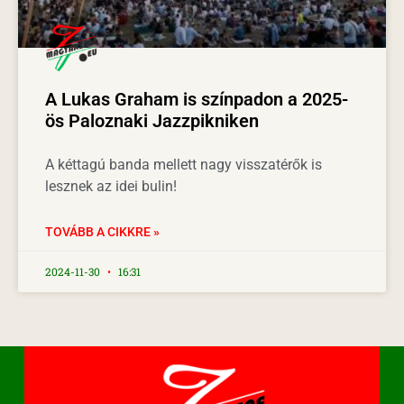
A Lukas Graham is színpadon a 2025-
ös Paloznaki Jazzpikniken
A kéttagú banda mellett nagy visszatérők is
lesznek az idei bulin!
TOVÁBB A CIKKRE »
2024-11-30
16:31