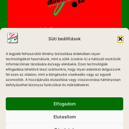
info@magyarzene.eu
Süti beállítások
A legjobb felhasználói élmény biztosítása érdekében olyan
IMPRESSZUM
technológiákat használunk, mint a sütik (cookie-k) a hálózati eszközök
információinak tárolására és/vagy elérésére. Ezen technológiák
ETIKAI KÓDEX
elfogadása lehetővé teszi számunkra, hogy olyan adatokat dolgozzunk
fel ezen az oldalon, mint a böngészési viselkedés vagy az egyedi
MÉDIA AJÁNLAT
azonosítók. A hozzájárulás elutasítása vagy visszavonása hátrányosan
befolyásolhat bizonyos funkciókat és működéseket.
ADATKEZELÉSI NYILATKOZAT
Elfogadom
Elutasítom
Hadd Szóljon!