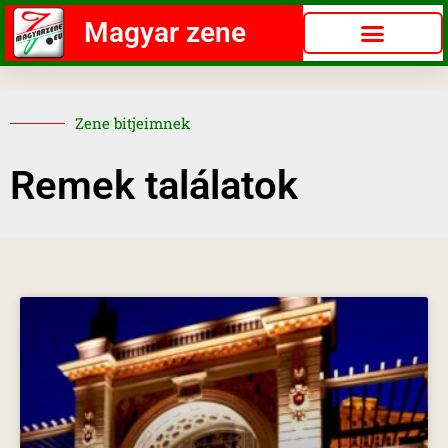
Magyar zene
Zene bitjeimnek
Remek találatok