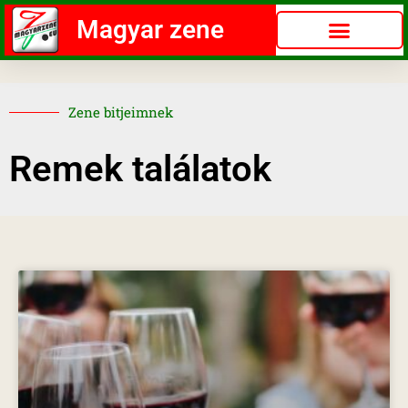
Magyar zene
Zene bitjeimnek
Remek találatok