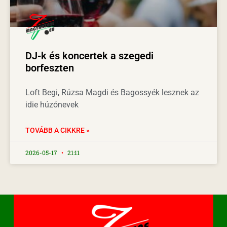
DJ-k és koncertek a szegedi
borfeszten
Loft Begi, Rúzsa Magdi és Bagossyék lesznek az
idie húzónevek
TOVÁBB A CIKKRE »
2026-05-17
21:11