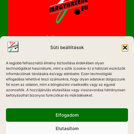
info@magyarzene.eu
Süti beállítások
A legjobb felhasználói élmény biztosítása érdekében olyan
IMPRESSZUM
technológiákat használunk, mint a sütik (cookie-k) a hálózati eszközök
információinak tárolására és/vagy elérésére. Ezen technológiák
ETIKAI KÓDEX
elfogadása lehetővé teszi számunkra, hogy olyan adatokat dolgozzunk
fel ezen az oldalon, mint a böngészési viselkedés vagy az egyedi
MÉDIA AJÁNLAT
azonosítók. A hozzájárulás elutasítása vagy visszavonása hátrányosan
befolyásolhat bizonyos funkciókat és működéseket.
ADATKEZELÉSI NYILATKOZAT
Elfogadom
Elutasítom
Hadd Szóljon!