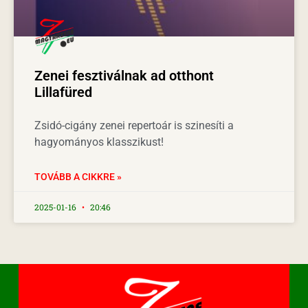
Zenei fesztiválnak ad otthont
Lillafüred
Zsidó-cigány zenei repertoár is szinesíti a
hagyományos klasszikust!
TOVÁBB A CIKKRE »
2025-01-16
20:46