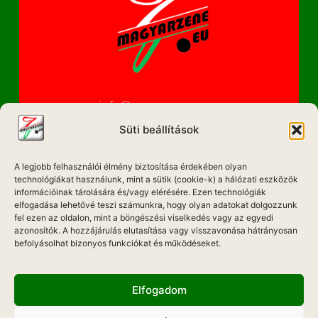
info@magyarzene.eu
Süti beállítások
A legjobb felhasználói élmény biztosítása érdekében olyan
IMPRESSZUM
technológiákat használunk, mint a sütik (cookie-k) a hálózati eszközök
információinak tárolására és/vagy elérésére. Ezen technológiák
ETIKAI KÓDEX
elfogadása lehetővé teszi számunkra, hogy olyan adatokat dolgozzunk
fel ezen az oldalon, mint a böngészési viselkedés vagy az egyedi
MÉDIA AJÁNLAT
azonosítók. A hozzájárulás elutasítása vagy visszavonása hátrányosan
befolyásolhat bizonyos funkciókat és működéseket.
ADATKEZELÉSI NYILATKOZAT
Elfogadom