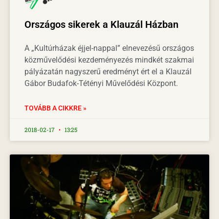
Országos sikerek a Klauzál Házban
A „Kultúrházak éjjel-nappal” elnevezésű országos
közművelődési kezdeményezés mindkét szakmai
pályázatán nagyszerű eredményt ért el a Klauzál
Gábor Budafok-Tétényi Művelődési Központ.
TOVÁBB A CIKKRE »
2018-02-17
13:25