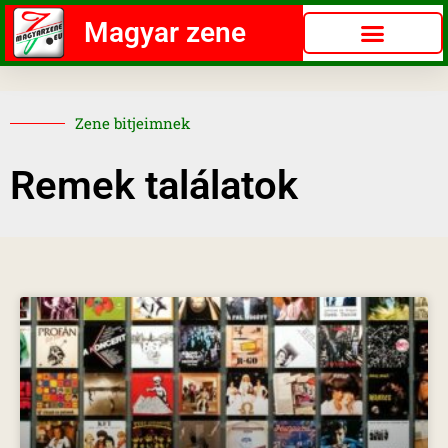
Magyar zene
Zene bitjeimnek
Remek találatok