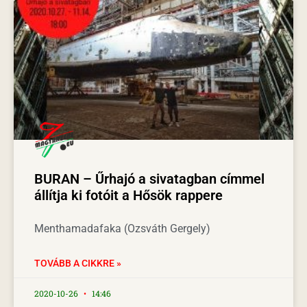
BURAN – Űrhajó a sivatagban címmel
állítja ki fotóit a Hősök rappere
Menthamadafaka (Ozsváth Gergely)
TOVÁBB A CIKKRE »
2020-10-26
14:46