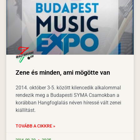
Zene és minden, ami mögötte van
2014. október 3-5. között kilencedik alkalommal
rendezik meg a Budapesti SYMA Csarnokban a
korábban Hangfoglalás néven híressé vált zenei
kiállítást.
TOVÁBB A CIKKRE »
2014-09-20
20:25