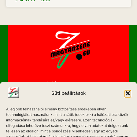
info@magyarzene.eu
Süti beállítások
A legjobb felhasználói élmény biztosítása érdekében olyan
IMPRESSZUM
technológiákat használunk, mint a sütik (cookie-k) a hálózati eszközök
információinak tárolására és/vagy elérésére. Ezen technológiák
ETIKAI KÓDEX
elfogadása lehetővé teszi számunkra, hogy olyan adatokat dolgozzunk
fel ezen az oldalon, mint a böngészési viselkedés vagy az egyedi
MÉDIA AJÁNLAT
azonosítók. A hozzájárulás elutasítása vagy visszavonása hátrányosan