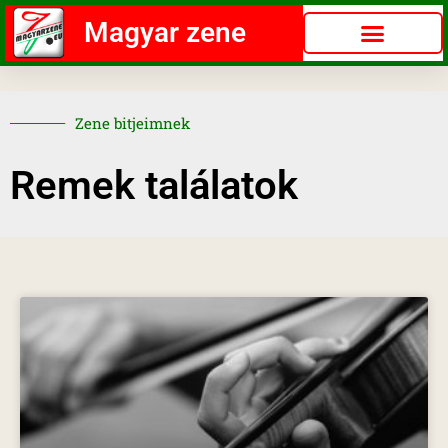
Magyar zene
Zene bitjeimnek
Remek találatok