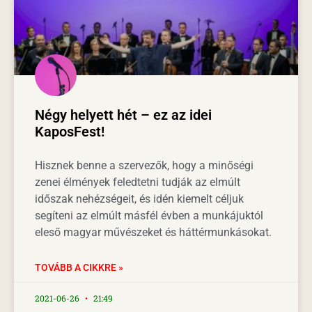
Négy helyett hét – ez az idei
KaposFest!
Hisznek benne a szervezők, hogy a minőségi
zenei élmények feledtetni tudják az elmúlt
időszak nehézségeit, és idén kiemelt céljuk
segíteni az elmúlt másfél évben a munkájuktól
eleső magyar művészeket és háttérmunkásokat.
TOVÁBB A CIKKRE »
2021-06-26
21:49