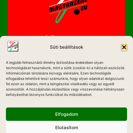
info@magyarzene.eu
Süti beállítások
A legjobb felhasználói élmény biztosítása érdekében olyan
IMPRESSZUM
technológiákat használunk, mint a sütik (cookie-k) a hálózati eszközök
információinak tárolására és/vagy elérésére. Ezen technológiák
ETIKAI KÓDEX
elfogadása lehetővé teszi számunkra, hogy olyan adatokat dolgozzunk
fel ezen az oldalon, mint a böngészési viselkedés vagy az egyedi
MÉDIA AJÁNLAT
azonosítók. A hozzájárulás elutasítása vagy visszavonása hátrányosan
befolyásolhat bizonyos funkciókat és működéseket.
ADATKEZELÉSI NYILATKOZAT
Elfogadom
Elutasítom
Hadd Szóljon!