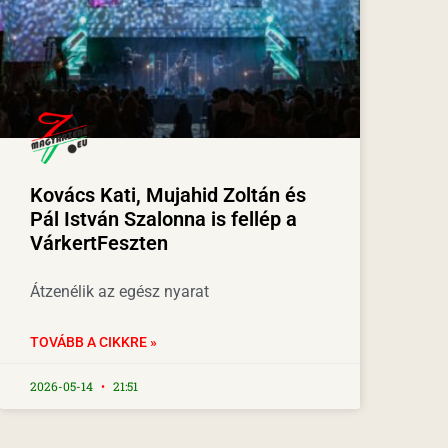
Kovács Kati, Mujahid Zoltán és
Pál István Szalonna is fellép a
VárkertFeszten
Átzenélik az egész nyarat
TOVÁBB A CIKKRE »
2026-05-14
21:51