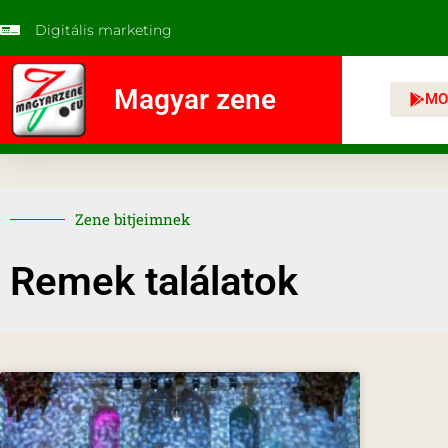
Digitális marketing
Magyar zene
MO
Zene bitjeimnek
Remek találatok