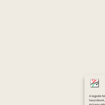
A legjobb f
használunk, 
és/vagy elé