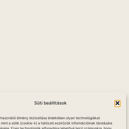
Süti beállítások
elhasználói élmény biztosítása érdekében olyan technológiákat
mint a sütik (cookie-k) a hálózati eszközök információinak tárolására
résére. Ezen technológiák elfogadása lehetővé teszi számunkra, hogy