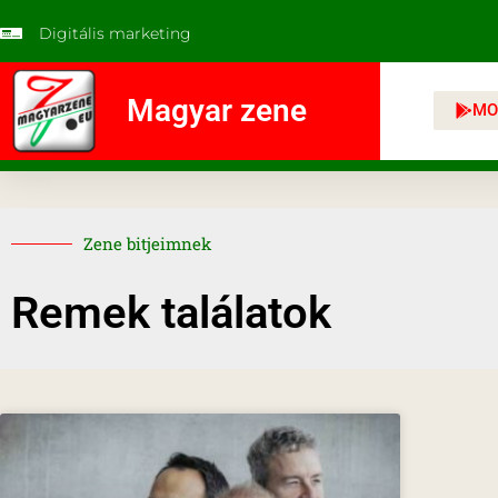
Digitális marketing
Magyar zene
MO
Zene bitjeimnek
Remek találatok