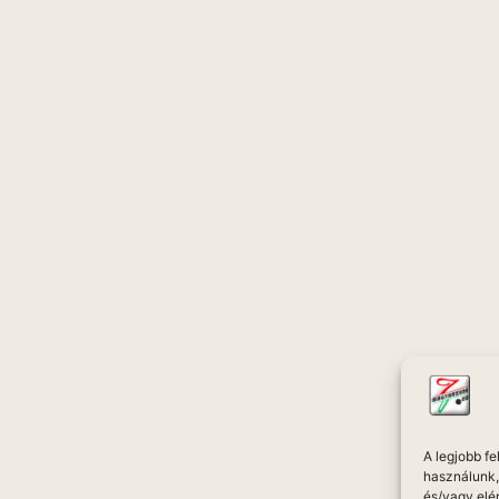
A legjobb f
használunk, 
és/vagy elé