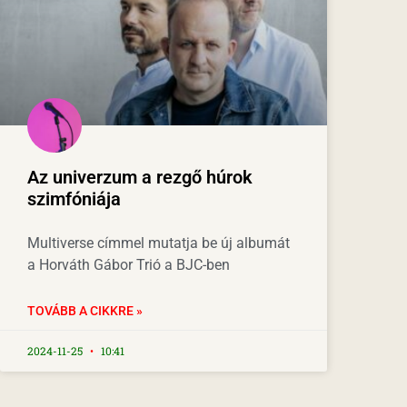
Az univerzum a rezgő húrok
szimfóniája
Multiverse címmel mutatja be új albumát
a Horváth Gábor Trió a BJC-ben
TOVÁBB A CIKKRE »
2024-11-25
10:41