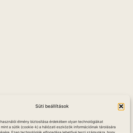
Süti beállítások
elhasználói élmény biztosítása érdekében olyan technológiákat
mint a sütik (cookie-k) a hálózati eszközök információinak tárolására
résére. Ezen technológiák elfogadása lehetővé teszi számunkra, hogy