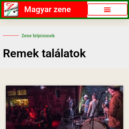
Magyar zene
Zene bitjeimnek
Remek találatok