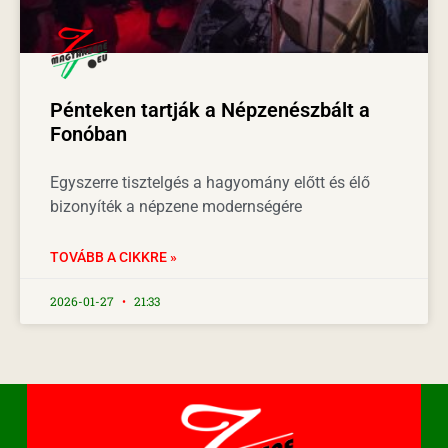
Pénteken tartják a Népzenészbált a
Fonóban
Egyszerre tisztelgés a hagyomány előtt és élő
bizonyíték a népzene modernségére
TOVÁBB A CIKKRE »
2026-01-27
21:33