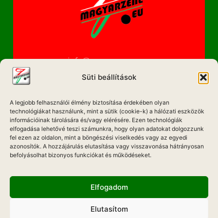
info@magyarzene.eu
Süti beállítások
A legjobb felhasználói élmény biztosítása érdekében olyan
IMPRESSZUM
technológiákat használunk, mint a sütik (cookie-k) a hálózati eszközök
információinak tárolására és/vagy elérésére. Ezen technológiák
ETIKAI KÓDEX
elfogadása lehetővé teszi számunkra, hogy olyan adatokat dolgozzunk
fel ezen az oldalon, mint a böngészési viselkedés vagy az egyedi
MÉDIA AJÁNLAT
azonosítók. A hozzájárulás elutasítása vagy visszavonása hátrányosan
befolyásolhat bizonyos funkciókat és működéseket.
ADATKEZELÉSI NYILATKOZAT
Elfogadom
Elutasítom
Hadd Szóljon!