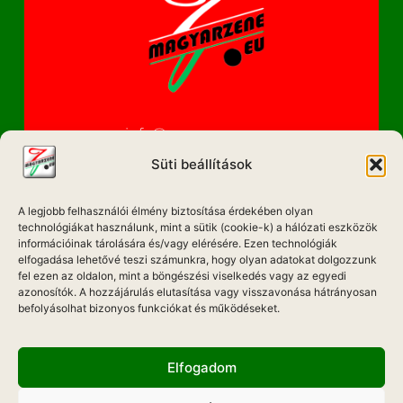
info@magyarzene.eu
Süti beállítások
A legjobb felhasználói élmény biztosítása érdekében olyan
IMPRESSZUM
technológiákat használunk, mint a sütik (cookie-k) a hálózati eszközök
információinak tárolására és/vagy elérésére. Ezen technológiák
ETIKAI KÓDEX
elfogadása lehetővé teszi számunkra, hogy olyan adatokat dolgozzunk
fel ezen az oldalon, mint a böngészési viselkedés vagy az egyedi
MÉDIA AJÁNLAT
azonosítók. A hozzájárulás elutasítása vagy visszavonása hátrányosan
befolyásolhat bizonyos funkciókat és működéseket.
ADATKEZELÉSI NYILATKOZAT
Elfogadom